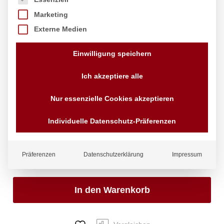
Marketing
Externe Medien
Pinzette, geschwungen, HENDI,
(L)240mm
Einwilligung speichern
Marke:
Hendi
Ich akzeptiere alle
5,18
€
exkl. MwSt.
Nur essenzielle Cookies akzeptieren
zzgl.
Versandkosten
Lieferzeit:
4 - 10 Tage
Individuelle Datenschutz-Präferenzen
Status:
Auf Lager
Menge:
Pinzette,
Präferenzen
Datenschutzerklärung
Impressum
geschwungen,
HENDI,
(L)240mm
In den Warenkorb
Anzahl