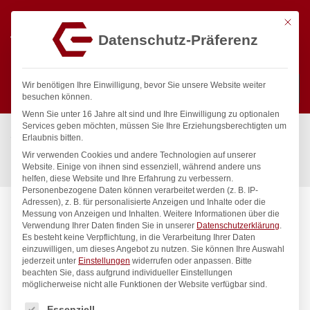
Mit die
Datenschutz-Präferenz
0
Wir benötigen Ihre Einwilligung, bevor Sie unsere Website weiter
besuchen können.
Wenn Sie unter 16 Jahre alt sind und Ihre Einwilligung zu optionalen
Suchen
Services geben möchten, müssen Sie Ihre Erziehungsberechtigten um
Start
/
Gastronomiebedarf & Gastro Geräte für Profis
/
Erlaubnis bitten.
Küchenartikel
/
Küchenutensilien
/
Wir verwenden Cookies und andere Technologien auf unserer
Pinzette, geschwungen, HENDI, (L)240mm
Website. Einige von ihnen sind essenziell, während andere uns
helfen, diese Website und Ihre Erfahrung zu verbessern.
Personenbezogene Daten können verarbeitet werden (z. B. IP-
Adressen), z. B. für personalisierte Anzeigen und Inhalte oder die
Messung von Anzeigen und Inhalten.
Weitere Informationen über die
Verwendung Ihrer Daten finden Sie in unserer
Datenschutzerklärung
.
Es besteht keine Verpflichtung, in die Verarbeitung Ihrer Daten
einzuwilligen, um dieses Angebot zu nutzen.
Sie können Ihre Auswahl
jederzeit unter
Einstellungen
widerrufen oder anpassen.
Bitte
beachten Sie, dass aufgrund individueller Einstellungen
möglicherweise nicht alle Funktionen der Website verfügbar sind.
Es folgt eine Liste der Service-Gruppen, für die eine Einwilligung
Essenziell