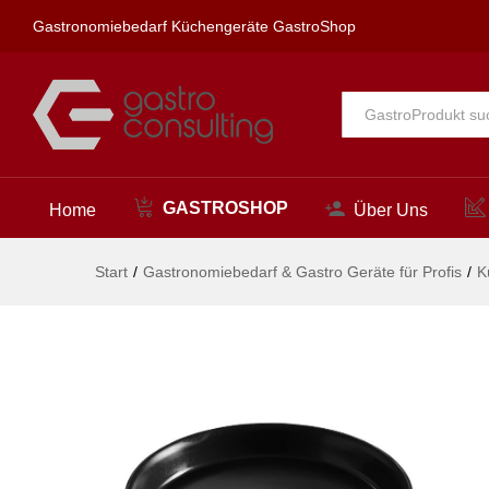
Pizzablech, HENDI, ø510x(H)
Gastronomiebedarf Küchengeräte GastroShop
Beschreibung
Alle
GASTROSHOP
Home
Über Uns
Start
/
Gastronomiebedarf & Gastro Geräte für Profis
/
K