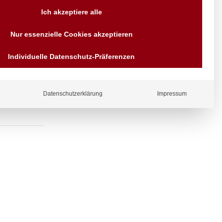
Versand AT & DE weitere auf
Ich akzeptiere alle
Anfragen
Wir sind seit über 40 Jahren
Nur essenzielle Cookies akzeptieren
für Sie da
Bezahlen Sie mit
Individuelle Datenschutz-Präferenzen
Vorrauskasse Paypal,
Kreditkarte, Direkt
Banküberweisung, Sofort,
EPS oder GiroPay
Datenschutzerklärung
Impressum
ergl
iche