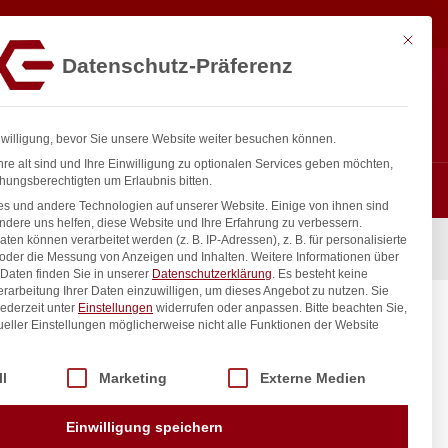
16,49
€
In den Warenkorb
exkl. MwSt.
Mit diese
Datenschutz-Präferenz
ntakt
Anmelden
nfo@gastro-consulting.at
Registrieren
0
nwilligung, bevor Sie unsere Website weiter besuchen können.
re alt sind und Ihre Einwilligung zu optionalen Services geben möchten,
hungsberechtigten um Erlaubnis bitten.
s und andere Technologien auf unserer Website. Einige von ihnen sind
ndere uns helfen, diese Website und Ihre Erfahrung zu verbessern.
n können verarbeitet werden (z. B. IP-Adressen), z. B. für personalisierte
 oder die Messung von Anzeigen und Inhalten.
Weitere Informationen über
Daten finden Sie in unserer
Datenschutzerklärung
.
Es besteht keine
Verarbeitung Ihrer Daten einzuwilligen, um dieses Angebot zu nutzen.
Sie
ederzeit unter
Einstellungen
widerrufen oder anpassen.
Bitte beachten Sie,
ueller Einstellungen möglicherweise nicht alle Funktionen der Website
 der Service-Gruppen, für die eine Einwilligung erteilt werden kann. Di
ll
Marketing
Externe Medien
inkl. / exkl. MwSt.
Einwilligung speichern