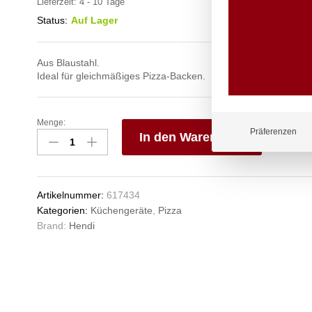
Lieferzeit:
4 - 10 Tage
Status:
Auf Lager
Aus Blaustahl.
Ideal für gleichmäßiges Pizza-Backen.
Menge:
Pizzablech,
Präferenzen
In den Warenkorb
HENDI,
ø510x(H)30mm
V
Anzahl
e
n
Artikelnummer:
617434
Kategorien:
Küchengeräte
,
Pizza
Brand:
Hendi