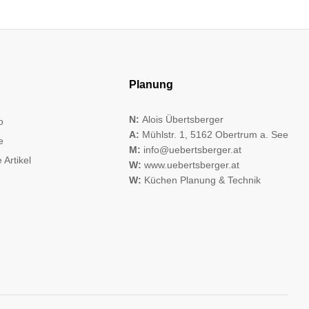
Planung
N:
Alois Übertsberger
o
A:
Mühlstr. 1, 5162 Obertrum a. See
e
M:
info@uebertsberger.at
 Artikel
W:
www.uebertsberger.at
W:
Küchen Planung & Technik