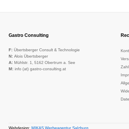
Gastro Consulting
Rec
F:
Übertsberger Consult & Technologie
Kont
N:
Alois Übertsberger
Vers
A:
Mühlstr. 1, 5162 Obertrum a. See
Zahl
M:
info (at) gastro-consulting.at
Imp
Allg
Wide
Date
Webdesign:
MIKAS Werbeagentur Salzburg