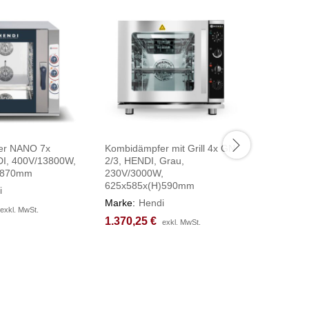
er NANO 7x
Kombidämpfer mit Grill 4x GN
Kombidä
I, 400V/13800W,
2/3, HENDI, Grau,
GN2/3, H
)870mm
230V/3000W,
699x774
625x585x(H)590mm
i
Marke:
H
Marke:
Hendi
1.848,7
1.848,7
exkl. MwSt.
exkl. MwSt.
1.370,25
1.370,25
€
€
exkl. MwSt.
exkl. MwSt.