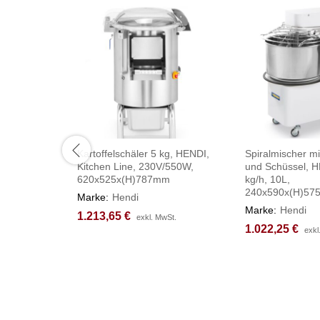
Kartoffelschäler 5 kg, HENDI,
Spiralmischer mi
Kitchen Line, 230V/550W,
und Schüssel, H
620x525x(H)787mm
kg/h, 10L,
240x590x(H)5
Marke:
Hendi
Marke:
Hendi
1.213,65
1.213,65
€
€
exkl. MwSt.
exkl. MwSt.
1.022,25
1.022,25
€
€
exkl
exkl