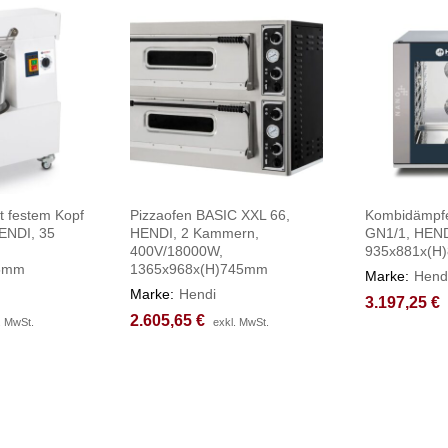
t festem Kopf
Pizzaofen BASIC XXL 66,
Kombidämpf
ENDI, 35
HENDI, 2 Kammern,
GN1/1, HEND
400V/18000W,
935x881x(H
75mm
1365x968x(H)745mm
Marke:
Hend
Marke:
Hendi
3.197,25
3.197,25
€
€
2.605,65
2.605,65
€
€
. MwSt.
. MwSt.
exkl. MwSt.
exkl. MwSt.