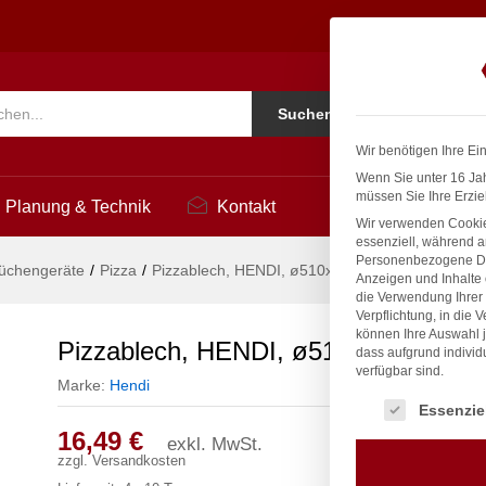
30mm
Ko
Suchen
i
Wir benötigen Ihre Ei
Wenn Sie unter 16 Jah
müssen Sie Ihre Erzie
Planung & Technik
Kontakt
Wir verwenden Cookie
essenziell, während a
Personenbezogene Date
üchengeräte
/
Pizza
/
Pizzablech, HENDI, ø510x(H)30mm
Anzeigen und Inhalte
die Verwendung Ihrer 
Verpflichtung, in die 
können Ihre Auswahl j
Pizzablech, HENDI, ø510x(H)30mm
dass aufgrund individ
verfügbar sind.
Marke:
Hendi
Es folgt eine Liste
Essenzie
16,49
€
exkl. MwSt.
zzgl.
Versandkosten