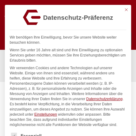
Mit die
Datenschutz-Präferenz
0
Wir benötigen Ihre Einwilligung, bevor Sie unsere Website weiter
besuchen können.
Wenn Sie unter 16 Jahre alt sind und Ihre Einwilligung zu optionalen
Suchen
Services geben möchten, müssen Sie Ihre Erziehungsberechtigten um
Start
/
Gastronomiebedarf & Gastro Geräte für Profis
/
Erlaubnis bitten.
Präsentation
/
Tischgeschirr
/
Wir verwenden Cookies und andere Technologien auf unserer
Pommestütenhalter, HENDI, ø115x(H)172mm
Website. Einige von ihnen sind essenziell, während andere uns
helfen, diese Website und Ihre Erfahrung zu verbessern.
Personenbezogene Daten können verarbeitet werden (z. B. IP-
Adressen), z. B. für personalisierte Anzeigen und Inhalte oder die
Messung von Anzeigen und Inhalten.
Weitere Informationen über die
Verwendung Ihrer Daten finden Sie in unserer
Datenschutzerklärung
.
Es besteht keine Verpflichtung, in die Verarbeitung Ihrer Daten
einzuwilligen, um dieses Angebot zu nutzen.
Sie können Ihre Auswahl
jederzeit unter
Einstellungen
widerrufen oder anpassen.
Bitte
beachten Sie, dass aufgrund individueller Einstellungen
möglicherweise nicht alle Funktionen der Website verfügbar sind.
Es folgt eine Liste der Service-Gruppen, für die eine Einwilligung
Essenziell