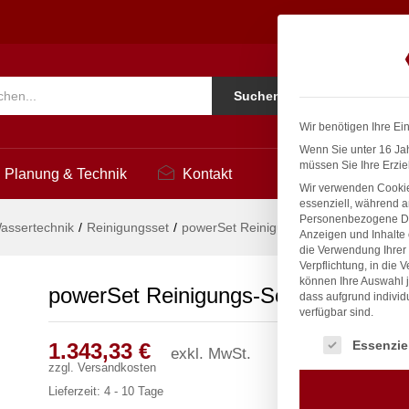
delstahl
1.3
Ko
Suchen
i
Wir benötigen Ihre Ei
Wenn Sie unter 16 Jah
müssen Sie Ihre Erzie
Planung & Technik
Kontakt
Wir verwenden Cookie
essenziell, während a
Personenbezogene Date
assertechnik
/
Reinigungsset
/
powerSet Reinigungs-Set 1/2″ Edelstah
Anzeigen und Inhalte
die Verwendung Ihrer 
Verpflichtung, in die 
können Ihre Auswahl j
powerSet Reinigungs-Set 1/2″ Edelst
dass aufgrund individ
verfügbar sind.
Es folgt eine Liste
Essenzie
1.343,33
€
exkl. MwSt.
zzgl.
Versandkosten
Lieferzeit:
4 - 10 Tage