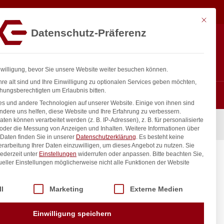
43,33
€
In den Warenkorb
exkl. MwSt.
Mit diese
Datenschutz-Präferenz
ntakt
Anmelden
nfo@gastro-consulting.at
Registrieren
0
nwilligung, bevor Sie unsere Website weiter besuchen können.
re alt sind und Ihre Einwilligung zu optionalen Services geben möchten,
hungsberechtigten um Erlaubnis bitten.
s und andere Technologien auf unserer Website. Einige von ihnen sind
ndere uns helfen, diese Website und Ihre Erfahrung zu verbessern.
n können verarbeitet werden (z. B. IP-Adressen), z. B. für personalisierte
l
 oder die Messung von Anzeigen und Inhalten.
Weitere Informationen über
Daten finden Sie in unserer
Datenschutzerklärung
.
Es besteht keine
Verarbeitung Ihrer Daten einzuwilligen, um dieses Angebot zu nutzen.
Sie
ederzeit unter
Einstellungen
widerrufen oder anpassen.
Bitte beachten Sie,
ahl
ueller Einstellungen möglicherweise nicht alle Funktionen der Website
 der Service-Gruppen, für die eine Einwilligung erteilt werden kann. Di
ll
Marketing
Externe Medien
inkl. / exkl. MwSt.
Einwilligung speichern