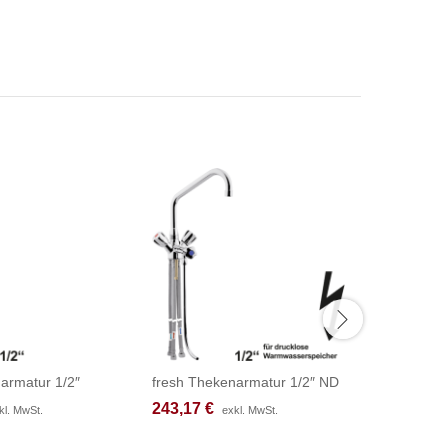
armatur 1/2″
fresh Thekenarmatur 1/2″ ND
chief Bloc
243,17
243,17
€
€
342,92
342,92
kl. MwSt.
kl. MwSt.
exkl. MwSt.
exkl. MwSt.