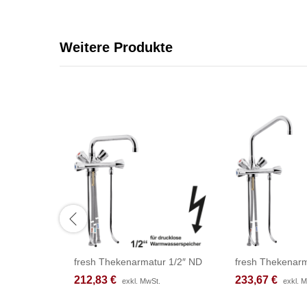
Weitere Produkte
fresh Thekenarmatur 1/2″ ND
fresh Thekenarm
212,83
212,83
€
€
233,67
233,67
€
€
exkl. MwSt.
exkl. MwSt.
exkl. 
exkl. 