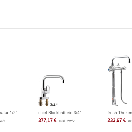
atur 1/2″
chief Blockbatterie 3/4″
fresh Theken
377,17
377,17
€
€
233,67
233,67
€
€
MwSt.
MwSt.
exkl. MwSt.
exkl. MwSt.
ex
ex