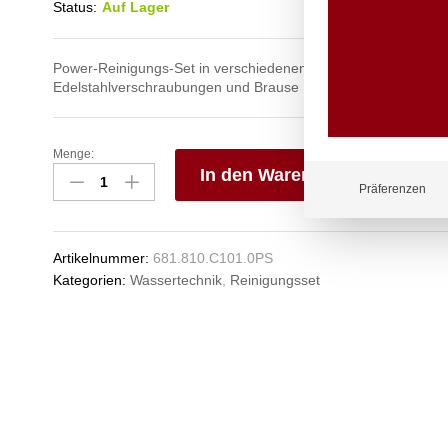
Status:
Auf Lager
Power-Reinigungs-Set in verschiedenen Längen mit Schlauch 
Edelstahlverschraubungen und Brause
Menge:
powerSet
In den Warenkorb
Reinigungs-
Präferenzen
Set
V
1/2"
e
Edelstahl
n
Artikelnummer:
681.810.C101.0PS
Anzahl
Kategorien:
Wassertechnik
,
Reinigungsset