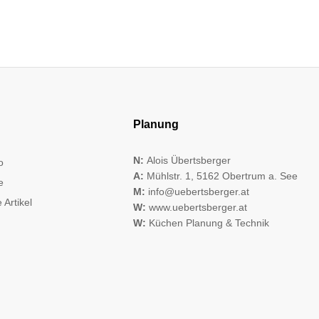
Planung
N:
Alois Übertsberger
o
A:
Mühlstr. 1, 5162 Obertrum a. See
e
M:
info@uebertsberger.at
 Artikel
W:
www.uebertsberger.at
W:
Küchen Planung & Technik