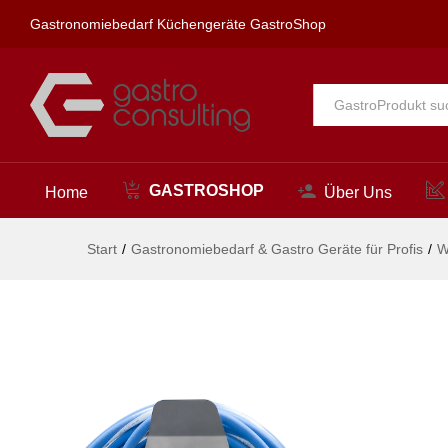
powerSet Reinigungs-Set 1/2" E
Gastronomiebedarf Küchengeräte GastroShop
Beschreibung
Alle
GASTROSHOP
Home
Über Uns
Start
/
Gastronomiebedarf & Gastro Geräte für Profis
/
W