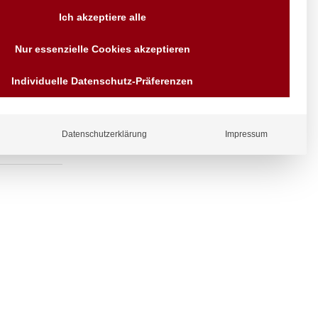
Versand AT & DE weitere auf
Ich akzeptiere alle
Anfragen
Wir sind seit über 40 Jahren
1/2″,
Nur essenzielle Cookies akzeptieren
für Sie da
Bezahlen Sie mit
Individuelle Datenschutz-Präferenzen
Vorrauskasse Paypal,
Kreditkarte, Direkt
Banküberweisung, Sofort,
EPS oder GiroPay
Datenschutzerklärung
Impressum
ergl
iche