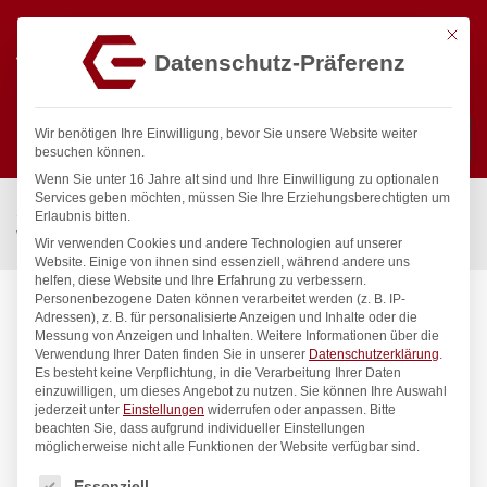
Mit die
Datenschutz-Präferenz
0
Wir benötigen Ihre Einwilligung, bevor Sie unsere Website weiter
besuchen können.
Wenn Sie unter 16 Jahre alt sind und Ihre Einwilligung zu optionalen
Suchen
Services geben möchten, müssen Sie Ihre Erziehungsberechtigten um
Start
/
Gastronomiebedarf & Gastro Geräte für Profis
/
Erlaubnis bitten.
Wassertechnik
/
Wannenauslauf
/
pro Wandauslauf 1/2″
Wir verwenden Cookies und andere Technologien auf unserer
Website. Einige von ihnen sind essenziell, während andere uns
helfen, diese Website und Ihre Erfahrung zu verbessern.
Personenbezogene Daten können verarbeitet werden (z. B. IP-
Adressen), z. B. für personalisierte Anzeigen und Inhalte oder die
Messung von Anzeigen und Inhalten.
Weitere Informationen über die
Verwendung Ihrer Daten finden Sie in unserer
Datenschutzerklärung
.
Es besteht keine Verpflichtung, in die Verarbeitung Ihrer Daten
einzuwilligen, um dieses Angebot zu nutzen.
Sie können Ihre Auswahl
jederzeit unter
Einstellungen
widerrufen oder anpassen.
Bitte
beachten Sie, dass aufgrund individueller Einstellungen
möglicherweise nicht alle Funktionen der Website verfügbar sind.
Es folgt eine Liste der Service-Gruppen, für die eine Einwilligung
Essenziell