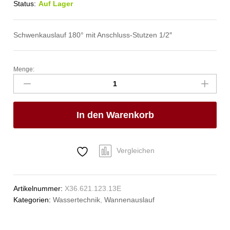
Status:
Auf Lager
Schwenkauslauf 180° mit Anschluss-Stutzen 1/2″
Menge:
pro
Wandauslauf
1/2"
Anzahl
In den Warenkorb
Vergleichen
Artikelnummer:
X36.621.123.13E
Kategorien:
Wassertechnik
,
Wannenauslauf