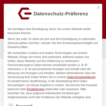
Mit die
Datenschutz-Präferenz
0
Wir benötigen Ihre Einwilligung, bevor Sie unsere Website weiter
besuchen können.
Wenn Sie unter 16 Jahre alt sind und Ihre Einwilligung zu optionalen
Suchen
Services geben möchten, müssen Sie Ihre Erziehungsberechtigten um
Start
/
Gastronomiebedarf & Gastro Geräte für Profis
/
Erlaubnis bitten.
Wassertechnik
/
Wannenauslauf
/
pro Wannen-Rohreinlauf 1/2″
Wir verwenden Cookies und andere Technologien auf unserer
Website. Einige von ihnen sind essenziell, während andere uns
helfen, diese Website und Ihre Erfahrung zu verbessern.
Personenbezogene Daten können verarbeitet werden (z. B. IP-
Adressen), z. B. für personalisierte Anzeigen und Inhalte oder die
Messung von Anzeigen und Inhalten.
Weitere Informationen über die
Verwendung Ihrer Daten finden Sie in unserer
Datenschutzerklärung
.
Es besteht keine Verpflichtung, in die Verarbeitung Ihrer Daten
einzuwilligen, um dieses Angebot zu nutzen.
Sie können Ihre Auswahl
jederzeit unter
Einstellungen
widerrufen oder anpassen.
Bitte
beachten Sie, dass aufgrund individueller Einstellungen
möglicherweise nicht alle Funktionen der Website verfügbar sind.
Es folgt eine Liste der Service-Gruppen, für die eine Einwilligung
Essenziell