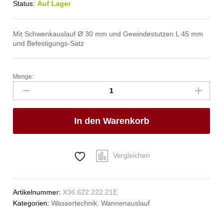
Status:
Auf Lager
Mit Schwenkauslauf Ø 30 mm und Gewindestutzen L 45 mm
und Befestigungs-Satz
Menge:
pro
Wannen-
Rohreinlauf
1/2"
In den Warenkorb
Anzahl
Vergleichen
Artikelnummer:
X36.622.222.21E
Kategorien:
Wassertechnik
,
Wannenauslauf