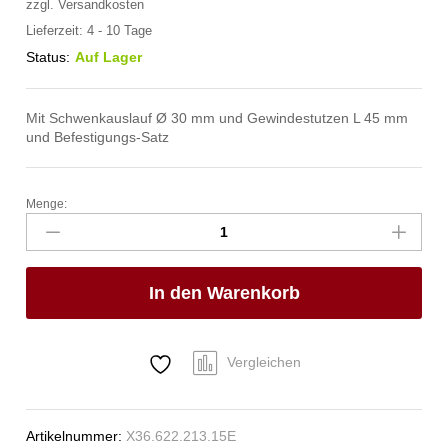
zzgl.
Versandkosten
Lieferzeit:
4 - 10 Tage
Status:
Auf Lager
Mit Schwenkauslauf Ø 30 mm und Gewindestutzen L 45 mm
und Befestigungs-Satz
Menge:
pro
Wannen-
Rohreinlauf
mit
In den Warenkorb
Sockel
1/2"
Anzahl
Vergleichen
Artikelnummer:
X36.622.213.15E