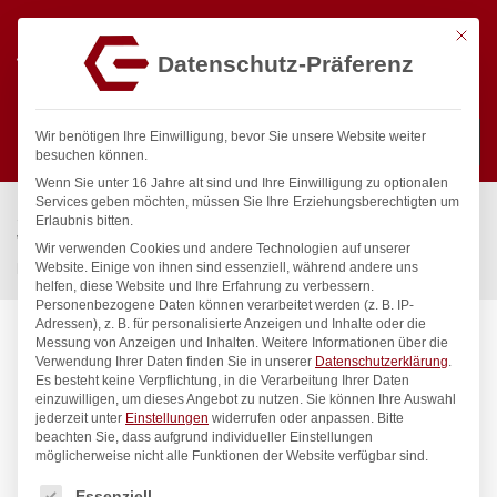
Mit die
Datenschutz-Präferenz
0
Wir benötigen Ihre Einwilligung, bevor Sie unsere Website weiter
besuchen können.
Wenn Sie unter 16 Jahre alt sind und Ihre Einwilligung zu optionalen
Suchen
Services geben möchten, müssen Sie Ihre Erziehungsberechtigten um
Start
/
Gastronomiebedarf & Gastro Geräte für Profis
/
Erlaubnis bitten.
Wassertechnik
/
Wannenauslauf
/
Wir verwenden Cookies und andere Technologien auf unserer
pro Wannen-Rohreinlauf mit Sockel 1/2″
Website. Einige von ihnen sind essenziell, während andere uns
helfen, diese Website und Ihre Erfahrung zu verbessern.
Personenbezogene Daten können verarbeitet werden (z. B. IP-
Adressen), z. B. für personalisierte Anzeigen und Inhalte oder die
Messung von Anzeigen und Inhalten.
Weitere Informationen über die
Verwendung Ihrer Daten finden Sie in unserer
Datenschutzerklärung
.
Es besteht keine Verpflichtung, in die Verarbeitung Ihrer Daten
einzuwilligen, um dieses Angebot zu nutzen.
Sie können Ihre Auswahl
jederzeit unter
Einstellungen
widerrufen oder anpassen.
Bitte
beachten Sie, dass aufgrund individueller Einstellungen
möglicherweise nicht alle Funktionen der Website verfügbar sind.
Es folgt eine Liste der Service-Gruppen, für die eine Einwilligung
Essenziell