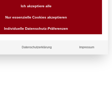
Versand AT & DE weitere auf
Ich akzeptiere alle
Anfragen
Wir sind seit über 40 Jahren
ch unten
Nur essenzielle Cookies akzeptieren
für Sie da
Bezahlen Sie mit
Individuelle Datenschutz-Präferenzen
Vorrauskasse Paypal,
Kreditkarte, Direkt
Banküberweisung, Sofort,
EPS oder GiroPay
ergl
Datenschutzerklärung
Impressum
iche