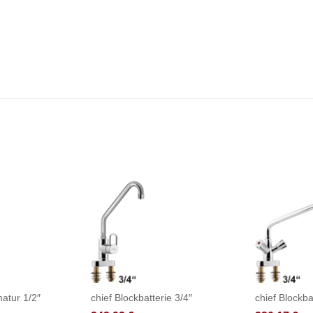
atur 1/2″
chief Blockbatterie 3/4″
chief Blockba