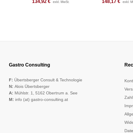
134,92
134,92
€
€
148,17
148,17
€
€
exkl. MwSt.
exkl. MwSt.
exkl. 
exkl. 
Gastro Consulting
Rec
F:
Übertsberger Consult & Technologie
Kont
N:
Alois Übertsberger
Vers
A:
Mühlstr. 1, 5162 Obertrum a. See
Zahl
M:
info (at) gastro-consulting.at
Imp
Allg
Wide
Date