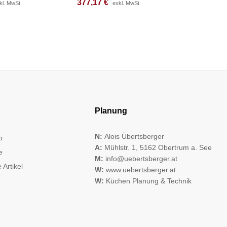
377,17
377,17
€
€
243,17
243,17
kl. MwSt.
kl. MwSt.
exkl. MwSt.
exkl. MwSt.
Planung
N:
Alois Übertsberger
o
A:
Mühlstr. 1, 5162 Obertrum a. See
e
M:
info@uebertsberger.at
 Artikel
W:
www.uebertsberger.at
W:
Küchen Planung & Technik