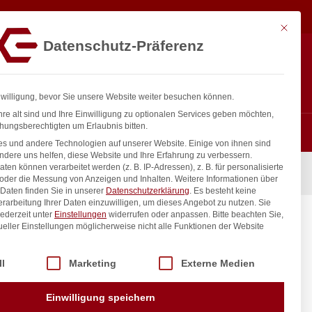
96,67
€
In den Warenkorb
exkl. MwSt.
Mit diese
Datenschutz-Präferenz
ntakt
Anmelden
nfo@gastro-consulting.at
Registrieren
0
nwilligung, bevor Sie unsere Website weiter besuchen können.
re alt sind und Ihre Einwilligung zu optionalen Services geben möchten,
hungsberechtigten um Erlaubnis bitten.
s und andere Technologien auf unserer Website. Einige von ihnen sind
ndere uns helfen, diese Website und Ihre Erfahrung zu verbessern.
n können verarbeitet werden (z. B. IP-Adressen), z. B. für personalisierte
 oder die Messung von Anzeigen und Inhalten.
Weitere Informationen über
Daten finden Sie in unserer
Datenschutzerklärung
.
Es besteht keine
Verarbeitung Ihrer Daten einzuwilligen, um dieses Angebot zu nutzen.
Sie
ederzeit unter
Einstellungen
widerrufen oder anpassen.
Bitte beachten Sie,
ueller Einstellungen möglicherweise nicht alle Funktionen der Website
 der Service-Gruppen, für die eine Einwilligung erteilt werden kann. Di
ll
Marketing
Externe Medien
inkl. / exkl. MwSt.
Einwilligung speichern