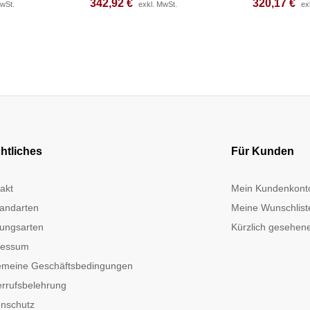
342,92
342,92
€
€
320,17
320,17
€
€
MwSt.
MwSt.
exkl. MwSt.
exkl. MwSt.
ex
ex
htliches
Für Kunden
akt
Mein Kundenkont
andarten
Meine Wunschlist
ungsarten
Kürzlich gesehene
ressum
emeine Geschäftsbedingungen
rrufsbelehrung
nschutz