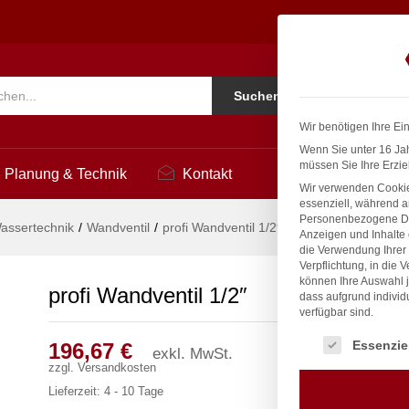
1
Ko
Suchen
i
Wir benötigen Ihre Ei
Wenn Sie unter 16 Jah
müssen Sie Ihre Erzie
Planung & Technik
Kontakt
Wir verwenden Cookie
essenziell, während a
Personenbezogene Date
assertechnik
/
Wandventil
/
profi Wandventil 1/2″
Anzeigen und Inhalte
die Verwendung Ihrer 
Verpflichtung, in die 
können Ihre Auswahl j
profi Wandventil 1/2″
dass aufgrund individ
verfügbar sind.
Es folgt eine Liste
Essenzie
196,67
€
exkl. MwSt.
zzgl.
Versandkosten
Lieferzeit:
4 - 10 Tage