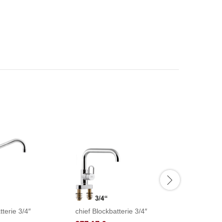
tterie 3/4″
chief Blockbatterie 3/4″
fresh Th