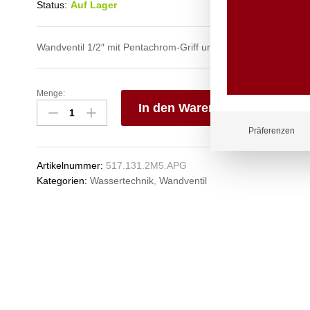
Status:
Auf Lager
Wandventil 1/2″ mit Pentachrom-Griff und Schwenkauslauf na
Menge:
profi
In den Warenkorb
Wandventil
1/2"
V
Präferenzen
Anzahl
e
n
Artikelnummer:
517.131.2M5.APG
Kategorien:
Wassertechnik
,
Wandventil