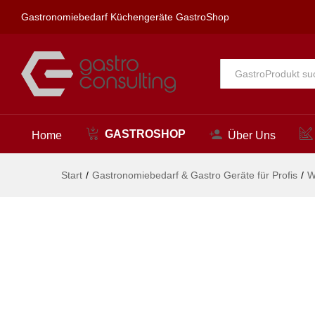
profi Wandventil 1/2"
Gastronomiebedarf Küchengeräte GastroShop
Beschreibung
Alle
GASTROSHOP
Home
Über Uns
Start
/
Gastronomiebedarf & Gastro Geräte für Profis
/
W