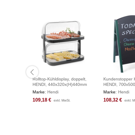
Rolltop-Kühldisplay, doppelt,
Kundenstopper K
HENDI, 440x320x(H)440mm
HENDI, 700x50
Marke:
Hendi
Marke:
Hendi
109,18
109,18
€
€
108,32
108,32
€
€
exkl. MwSt.
exkl. MwSt.
exkl. 
exkl. 