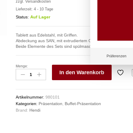
zzgl.
Versandkosten
Lieferzeit:
4 - 10 Tage
Status:
Auf Lager
Tablett aus Edelstahl, mit Griffen.
Abdeckung aus SAN, mit extrudiertem Griff.
Beide Elemente des Sets sind spülmaschinenfest.
Präferenzen
Menge:
Rundes
In den Warenkorb
Tablett
mit
V
Abdeckung.,
e
HENDI,
n
Artikelnummer:
980101
ø300x(H)110mm
Kategorien:
Präsentation
,
Buffet-Präsentation
Anzahl
Brand:
Hendi