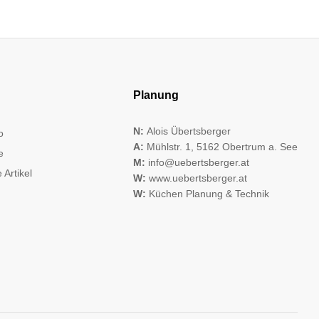
Planung
N:
Alois Übertsberger
o
A:
Mühlstr. 1, 5162 Obertrum a. See
e
M:
info@uebertsberger.at
 Artikel
W:
www.uebertsberger.at
W:
Küchen Planung & Technik