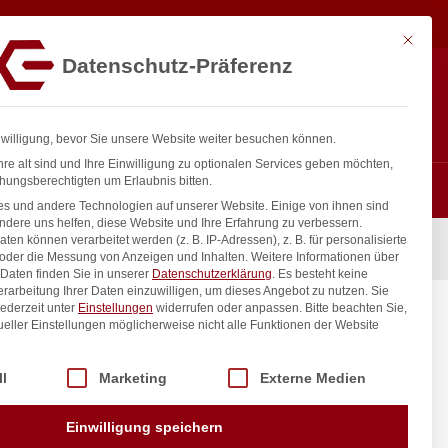
10,22
€
In den Warenkorb
exkl. MwSt.
Mit diese
Datenschutz-Präferenz
ntakt
Anmelden
nfo@gastro-consulting.at
Registrieren
0
nwilligung, bevor Sie unsere Website weiter besuchen können.
re alt sind und Ihre Einwilligung zu optionalen Services geben möchten,
hungsberechtigten um Erlaubnis bitten.
s und andere Technologien auf unserer Website. Einige von ihnen sind
ndere uns helfen, diese Website und Ihre Erfahrung zu verbessern.
n können verarbeitet werden (z. B. IP-Adressen), z. B. für personalisierte
ENDI, ø300x(H)110mm
 oder die Messung von Anzeigen und Inhalten.
Weitere Informationen über
Daten finden Sie in unserer
Datenschutzerklärung
.
Es besteht keine
Verarbeitung Ihrer Daten einzuwilligen, um dieses Angebot zu nutzen.
Sie
ederzeit unter
Einstellungen
widerrufen oder anpassen.
Bitte beachten Sie,
HENDI,
ueller Einstellungen möglicherweise nicht alle Funktionen der Website
 der Service-Gruppen, für die eine Einwilligung erteilt werden kann. Di
ll
Marketing
Externe Medien
inkl. / exkl. MwSt.
Einwilligung speichern