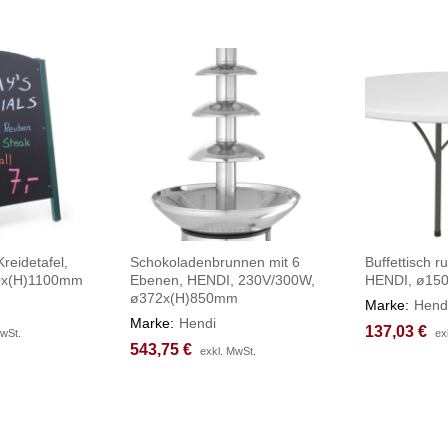
reidetafel,
Schokoladenbrunnen mit 6
Buffettisch r
0x(H)1100mm
Ebenen, HENDI, 230V/300W,
HENDI, ø15
ø372x(H)850mm
Marke:
Hend
Marke:
Hendi
137,03
137,03
€
€
MwSt.
MwSt.
ex
ex
543,75
543,75
€
€
exkl. MwSt.
exkl. MwSt.