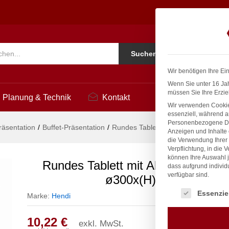
., HENDI, ø300x(H)110mm
Ko
Suchen
i
Wir benötigen Ihre Ei
Wenn Sie unter 16 Jah
müssen Sie Ihre Erzie
Planung & Technik
Kontakt
Wir verwenden Cookie
essenziell, während a
Personenbezogene Date
räsentation
/
Buffet-Präsentation
/
Rundes Tablett mit Abdeckung., H
Anzeigen und Inhalte
die Verwendung Ihrer 
Verpflichtung, in die 
können Ihre Auswahl j
Rundes Tablett mit Abdeckung., 
dass aufgrund individ
verfügbar sind.
ø300x(H)110mm
Es folgt eine Liste
Essenzie
Marke:
Hendi
10,22
€
exkl. MwSt.