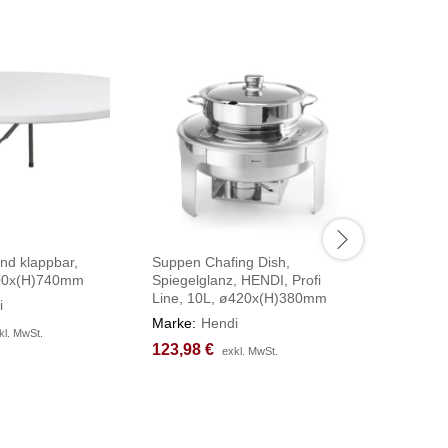
und klappbar,
Suppen Chafing Dish,
Chafing 
00x(H)740mm
Spiegelglanz, HENDI, Profi
HENDI, W
Line, 10L, ø420x(H)380mm
240V/70
i
607x402
Marke:
Hendi
kl. MwSt.
kl. MwSt.
Marke:
H
123,98
123,98
€
€
exkl. MwSt.
exkl. MwSt.
164,87
164,87