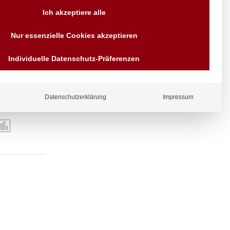
Versand AT & DE weitere auf
Ich akzeptiere alle
Anfragen
Wir sind seit über 40 Jahren
Nur essenzielle Cookies akzeptieren
für Sie da
Bezahlen Sie mit
Individuelle Datenschutz-Präferenzen
Vorrauskasse Paypal,
Kreditkarte, Direkt
Banküberweisung, Sofort,
EPS oder GiroPay
Datenschutzerklärung
Impressum
ergl
iche