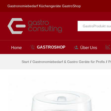
Rundes Tablett mit Abdeckung
Gastronomiebedarf Küchengeräte GastroShop
Beschreibung
Alle
GASTROSHOP
Home
Über Uns
Start
/
Gastronomiebedarf & Gastro Geräte für Profis
/
P