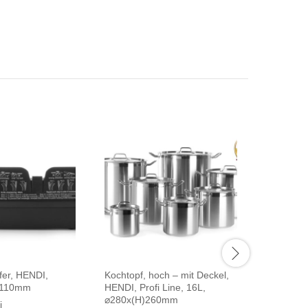
fer, HENDI,
Kochtopf, hoch – mit Deckel,
Digital-
)110mm
HENDI, Profi Line, 16L,
298x248
⌀280x(H)260mm
i
Marke:
H