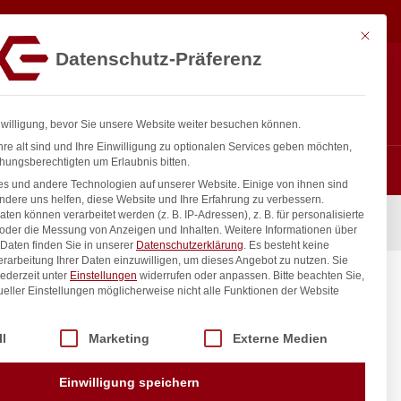
16,97
€
In den Warenkorb
exkl. MwSt.
Mit diese
Datenschutz-Präferenz
ntakt
Anmelden
nfo@gastro-consulting.at
Registrieren
0
nwilligung, bevor Sie unsere Website weiter besuchen können.
re alt sind und Ihre Einwilligung zu optionalen Services geben möchten,
hungsberechtigten um Erlaubnis bitten.
s und andere Technologien auf unserer Website. Einige von ihnen sind
ndere uns helfen, diese Website und Ihre Erfahrung zu verbessern.
n können verarbeitet werden (z. B. IP-Adressen), z. B. für personalisierte
NDI, Weiß, ø65x(H)415mm
 oder die Messung von Anzeigen und Inhalten.
Weitere Informationen über
Daten finden Sie in unserer
Datenschutzerklärung
.
Es besteht keine
Verarbeitung Ihrer Daten einzuwilligen, um dieses Angebot zu nutzen.
Sie
ederzeit unter
Einstellungen
widerrufen oder anpassen.
Bitte beachten Sie,
iß,
ueller Einstellungen möglicherweise nicht alle Funktionen der Website
 der Service-Gruppen, für die eine Einwilligung erteilt werden kann. Di
ll
Marketing
Externe Medien
inkl. / exkl. MwSt.
Einwilligung speichern