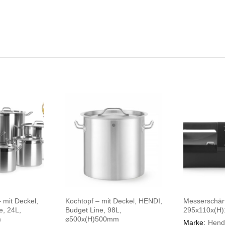
 mit Deckel,
Kochtopf – mit Deckel, HENDI,
Messerschär
e, 24L,
Budget Line, 98L,
295x110x(H
m
⌀500x(H)500mm
Marke:
Hend