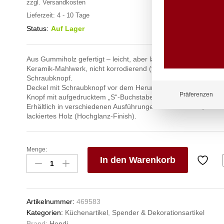
zzgl.
Versandkosten
Lieferzeit:
4 - 10 Tage
Status:
Auf Lager
Aus Gummiholz gefertigt – leicht, aber langlebig.
Keramik-Mahlwerk, nicht korrodierend (für Salz geeignet), vers
Schraubknopf.
Deckel mit Schraubknopf vor dem Herunterfallen geschützt.
Präferenzen
Knopf mit aufgedrucktem „S“-Buchstaben – zur Markierung vo
Erhältlich in verschiedenen Ausführungen: dunkles Holz, helle
lackiertes Holz (Hochglanz-Finish).
Menge:
Salzmühle
In den Warenkorb
aus
Holz,
V
HENDI,
e
Weiß,
n
Artikelnummer:
469583
ø65x(H)415mm
Kategorien:
Küchenartikel
,
Spender & Dekorationsartikel
Anzahl
Brand:
Hendi