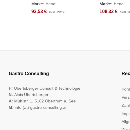
Marke:
Hendi
Marke:
Hendi
93,53
93,53
€
€
108,32
108,32
€
€
exkl. MwSt.
exkl. MwSt.
exkl. 
exkl. 
Gastro Consulting
Rec
F:
Übertsberger Consult & Technologie
Kont
N:
Alois Übertsberger
Vers
A:
Mühlstr. 1, 5162 Obertrum a. See
Zahl
M:
info (at) gastro-consulting.at
Imp
Allg
Wide