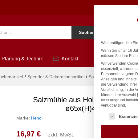
eiß, ø65x(H)415mm
Ko
Suchen
i
Wir benötigen Ihre Ei
Wenn Sie unter 16 Jah
müssen Sie Ihre Erzie
Planung & Technik
Kontakt
Wir verwenden Cookie
essenziell, während a
Personenbezogene Date
üchenartikel
/
Spender & Dekorationsartikel
/
Salzmühle aus Holz, HE
Anzeigen und Inhalte
die Verwendung Ihrer 
Verpflichtung, in die 
können Ihre Auswahl j
Salzmühle aus Holz, HENDI, We
dass aufgrund individ
verfügbar sind.
ø65x(H)415mm
Es folgt eine Liste
Essenzie
Marke:
Hendi
16,97
€
exkl. MwSt.