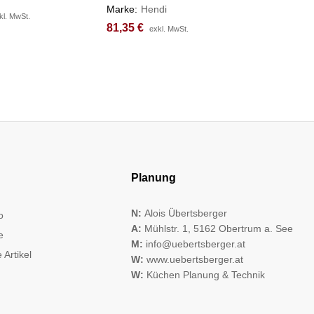
Marke:
Hendi
86,57
86,57
€
€
kl. MwSt.
kl. MwSt.
81,35
81,35
€
€
exkl. MwSt.
exkl. MwSt.
Planung
N:
Alois Übertsberger
o
A:
Mühlstr. 1, 5162 Obertrum a. See
e
M:
info@uebertsberger.at
 Artikel
W:
www.uebertsberger.at
W:
Küchen Planung & Technik