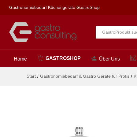
Salzmühle aus Holz, HENDI, W
Gastronomiebedarf Küchengeräte GastroShop
Beschreibung
Alle
GASTROSHOP
Home
Über Uns
Start
/
Gastronomiebedarf & Gastro Geräte für Profis
/
K