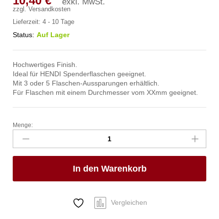
10,40
€
exkl. MwSt.
zzgl.
Versandkosten
Lieferzeit:
4 - 10 Tage
Status:
Auf Lager
Hochwertiges Finish.
Ideal für HENDI Spenderflaschen geeignet.
Mit 3 oder 5 Flaschen-Aussparungen erhältlich.
Für Flaschen mit einem Durchmesser vom XXmm geeignet.
Menge:
Saucenflaschen-
Halter,
HENDI,
3-
In den Warenkorb
fach,
ø50
mm,
209x80x(H)78mm
Vergleichen
Anzahl