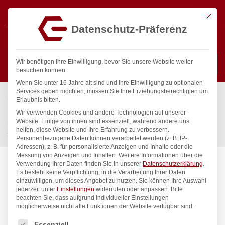
Mit die
Datenschutz-Präferenz
0
Wir benötigen Ihre Einwilligung, bevor Sie unsere Website weiter
besuchen können.
Wenn Sie unter 16 Jahre alt sind und Ihre Einwilligung zu optionalen
Suchen
Services geben möchten, müssen Sie Ihre Erziehungsberechtigten um
Start
/
Gastronomiebedarf & Gastro Geräte für Profis
/
Erlaubnis bitten.
Küchenartikel
/
Spender & Dekorationsartikel
/
Wir verwenden Cookies und andere Technologien auf unserer
Saucenflaschen-Halter, HENDI, 3-fach, ø50 mm,
Website. Einige von ihnen sind essenziell, während andere uns
helfen, diese Website und Ihre Erfahrung zu verbessern.
209x80x(H)78mm
Personenbezogene Daten können verarbeitet werden (z. B. IP-
Adressen), z. B. für personalisierte Anzeigen und Inhalte oder die
Messung von Anzeigen und Inhalten.
Weitere Informationen über die
Verwendung Ihrer Daten finden Sie in unserer
Datenschutzerklärung
.
Es besteht keine Verpflichtung, in die Verarbeitung Ihrer Daten
einzuwilligen, um dieses Angebot zu nutzen.
Sie können Ihre Auswahl
jederzeit unter
Einstellungen
widerrufen oder anpassen.
Bitte
beachten Sie, dass aufgrund individueller Einstellungen
möglicherweise nicht alle Funktionen der Website verfügbar sind.
Es folgt eine Liste der Service-Gruppen, für die eine Einwilligung
Essenziell