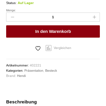
Status:
Auf Lager
Menge:
Schneckengabel
-
6
Stk.,
In den Warenkorb
HENDI,
6
Stk.,
(L)130mm
Vergleichen
Anzahl
Artikelnummer:
402221
Kategorien:
Präsentation
,
Besteck
Brand:
Hendi
Beschreibung