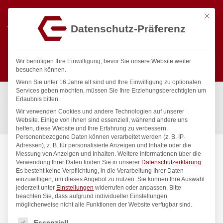
Mit die
Datenschutz-Präferenz
0
Wir benötigen Ihre Einwilligung, bevor Sie unsere Website weiter
besuchen können.
Wenn Sie unter 16 Jahre alt sind und Ihre Einwilligung zu optionalen
Suchen
Services geben möchten, müssen Sie Ihre Erziehungsberechtigten um
Start
/
Gastronomiebedarf & Gastro Geräte für Profis
/
Erlaubnis bitten.
Präsentation
/
Besteck
/
Wir verwenden Cookies und andere Technologien auf unserer
Schneckengabel – 6 Stk., HENDI, 6 Stk., (L)130mm
Website. Einige von ihnen sind essenziell, während andere uns
helfen, diese Website und Ihre Erfahrung zu verbessern.
Personenbezogene Daten können verarbeitet werden (z. B. IP-
Adressen), z. B. für personalisierte Anzeigen und Inhalte oder die
Messung von Anzeigen und Inhalten.
Weitere Informationen über die
Verwendung Ihrer Daten finden Sie in unserer
Datenschutzerklärung
.
Es besteht keine Verpflichtung, in die Verarbeitung Ihrer Daten
einzuwilligen, um dieses Angebot zu nutzen.
Sie können Ihre Auswahl
jederzeit unter
Einstellungen
widerrufen oder anpassen.
Bitte
beachten Sie, dass aufgrund individueller Einstellungen
möglicherweise nicht alle Funktionen der Website verfügbar sind.
Es folgt eine Liste der Service-Gruppen, für die eine Einwilligung
Essenziell