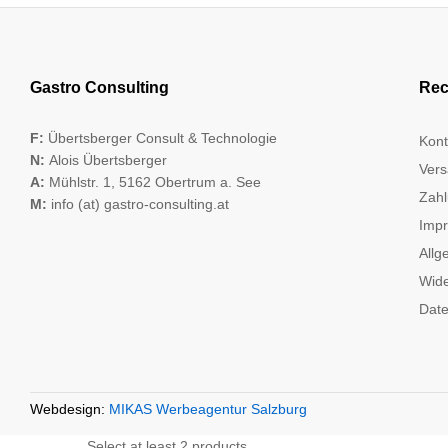
Gastro Consulting
Rec
F:
Übertsberger Consult & Technologie
Kont
N:
Alois Übertsberger
Vers
A:
Mühlstr. 1, 5162 Obertrum a. See
Zahl
M:
info (at) gastro-consulting.at
Imp
Allg
Wide
Date
Webdesign:
MIKAS Werbeagentur Salzburg
Select at least 2 products