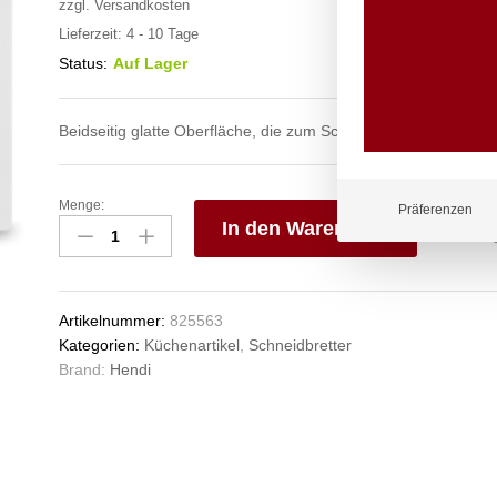
zzgl.
Versandkosten
Lieferzeit:
4 - 10 Tage
Status:
Auf Lager
Beidseitig glatte Oberfläche, die zum Schneiden geeignet ist.
Menge:
Schneidbretter
Präferenzen
In den Warenkorb
HACCP
450x300,
V
HENDI,
e
Gelb,
n
Artikelnummer:
825563
450x300x(H)13mm
Kategorien:
Küchenartikel
,
Schneidbretter
Anzahl
Brand:
Hendi