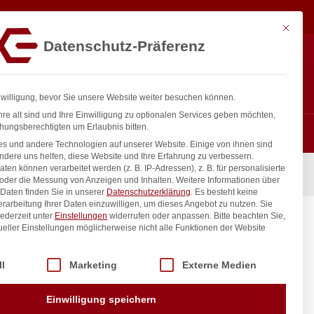
9,79
€
In den Warenkorb
exkl. MwSt.
Mit diese
Datenschutz-Präferenz
ntakt
Anmelden
nfo@gastro-consulting.at
Registrieren
0
nwilligung, bevor Sie unsere Website weiter besuchen können.
re alt sind und Ihre Einwilligung zu optionalen Services geben möchten,
hungsberechtigten um Erlaubnis bitten.
s und andere Technologien auf unserer Website. Einige von ihnen sind
ndere uns helfen, diese Website und Ihre Erfahrung zu verbessern.
n können verarbeitet werden (z. B. IP-Adressen), z. B. für personalisierte
I, Gelb, 450x300x(H)13mm
 oder die Messung von Anzeigen und Inhalten.
Weitere Informationen über
Daten finden Sie in unserer
Datenschutzerklärung
.
Es besteht keine
Verarbeitung Ihrer Daten einzuwilligen, um dieses Angebot zu nutzen.
Sie
ederzeit unter
Einstellungen
widerrufen oder anpassen.
Bitte beachten Sie,
HENDI,
ueller Einstellungen möglicherweise nicht alle Funktionen der Website
 der Service-Gruppen, für die eine Einwilligung erteilt werden kann. Di
ll
Marketing
Externe Medien
inkl. / exkl. MwSt.
Einwilligung speichern