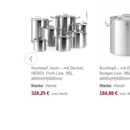
Kochtopf, hoch – mit Deckel,
Kochtopf – mit 
HENDI, Profi Line, 95L,
Budget Line, 98
⌀500x(H)500mm
⌀500x(H)500m
Marke:
Hendi
Marke:
Hendi
326,25
326,25
€
€
184,88
184,88
€
€
exkl. MwSt.
exkl. MwSt.
exkl. 
exkl. 