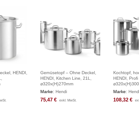
Deckel, HENDI,
Gemüsetopf – Ohne Deckel,
Kochtopf, ho
L,
HENDI, Kitchen Line, 21L,
HENDI, Profi
m
⌀320x(H)270mm
⌀320x(H)30
Marke:
Hendi
Marke:
Hend
75,47
75,47
€
€
108,32
108,32
€
€
MwSt.
MwSt.
exkl. MwSt.
exkl. MwSt.
ex
ex