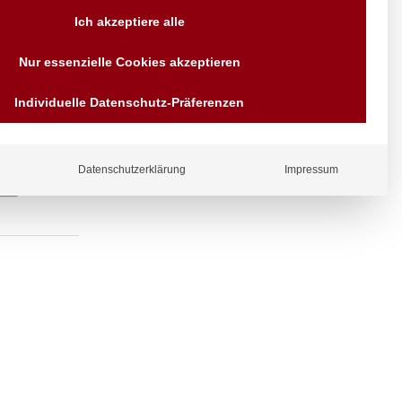
Versand AT & DE weitere auf
Ich akzeptiere alle
Anfragen
Wir sind seit über 40 Jahren
Nur essenzielle Cookies akzeptieren
für Sie da
Bezahlen Sie mit
Individuelle Datenschutz-Präferenzen
Vorrauskasse Paypal,
Kreditkarte, Direkt
Banküberweisung, Sofort,
EPS oder GiroPay
Datenschutzerklärung
Impressum
ergl
iche