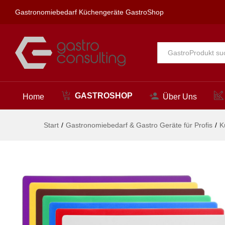
Schneidbretter HACCP 450x30
Gastronomiebedarf Küchengeräte GastroShop
Beschreibung
Alle
GASTROSHOP
Home
Über Uns
Start
/
Gastronomiebedarf & Gastro Geräte für Profis
/
K