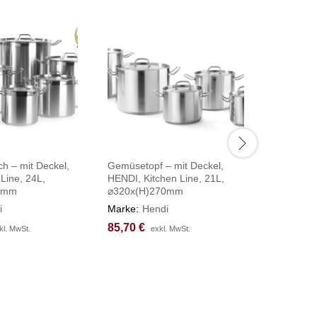
ch – mit Deckel,
Gemüsetopf – mit Deckel,
Digital-
 Line, 24L,
HENDI, Kitchen Line, 21L,
298x248
0mm
⌀320x(H)270mm
Marke:
H
i
Marke:
Hendi
86,57
86,57
€
€
85,70
85,70
€
€
kl. MwSt.
kl. MwSt.
exkl. MwSt.
exkl. MwSt.