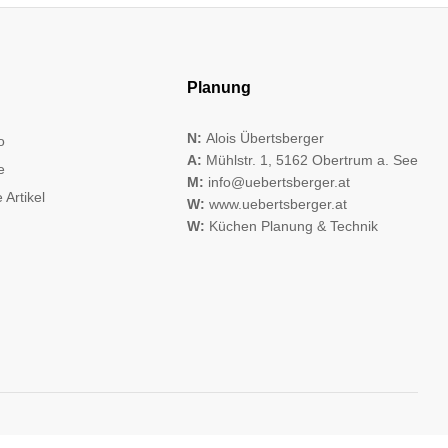
Planung
N:
Alois Übertsberger
o
A:
Mühlstr. 1, 5162 Obertrum a. See
e
M:
info@uebertsberger.at
 Artikel
W:
www.uebertsberger.at
W:
Küchen Planung & Technik