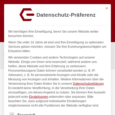
Mit die
Datenschutz-Präferenz
0
Wir benötigen Ihre Einwilligung, bevor Sie unsere Website weiter
besuchen können.
Wenn Sie unter 16 Jahre alt sind und Ihre Einwilligung zu optionalen
Suchen
Services geben möchten, müssen Sie Ihre Erziehungsberechtigten um
Start
/
Gastronomiebedarf & Gastro Geräte für Profis
/
Erlaubnis bitten.
Wassertechnik
/
Wellnes
/
Wir verwenden Cookies und andere Technologien auf unserer
spa Kneipp’sche Garnitur 1/2″ Ø 20mm 3/4″ ÜM
Website. Einige von ihnen sind essenziell, während andere uns
helfen, diese Website und Ihre Erfahrung zu verbessern.
Personenbezogene Daten können verarbeitet werden (z. B. IP-
Adressen), z. B. für personalisierte Anzeigen und Inhalte oder die
Messung von Anzeigen und Inhalten.
Weitere Informationen über die
Verwendung Ihrer Daten finden Sie in unserer
Datenschutzerklärung
.
Es besteht keine Verpflichtung, in die Verarbeitung Ihrer Daten
einzuwilligen, um dieses Angebot zu nutzen.
Sie können Ihre Auswahl
jederzeit unter
Einstellungen
widerrufen oder anpassen.
Bitte
beachten Sie, dass aufgrund individueller Einstellungen
möglicherweise nicht alle Funktionen der Website verfügbar sind.
Es folgt eine Liste der Service-Gruppen, für die eine Einwilligung
Essenziell