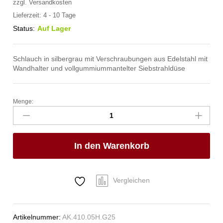
zzgl.
Versandkosten
Lieferzeit:
4 - 10 Tage
Status:
Auf Lager
Schlauch in silbergrau mit Verschraubungen aus Edelstahl mit
Wandhalter und vollgummiummantelter Siebstrahldüse
Menge:
spa
Kneipp'sche
Garnitur
1/2"
In den Warenkorb
Ø
20mm
3/4"
ÜM
Vergleichen
Anzahl
Artikelnummer:
AK.410.05H.G25