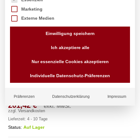
Marketing
Externe Medien
Einwilligung speichern
Ich akzeptiere alle
Nur essenzielle Cookies akzeptieren
spa Kneipp’sche Garnitur 1/2″ Ø
Individuelle Datenschutz-Präferenzen
20mm mit Schnellkupplung
Präferenzen
Datenschutzerklärung
Impressum
201,42
€
exkl. MwSt.
zzgl.
Versandkosten
Lieferzeit:
4 - 10 Tage
Status:
Auf Lager