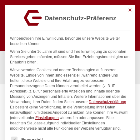
Mit die
Datenschutz-Präferenz
0
Wir benötigen Ihre Einwilligung, bevor Sie unsere Website weiter
besuchen können.
Wenn Sie unter 16 Jahre alt sind und Ihre Einwilligung zu optionalen
Suchen
Services geben möchten, müssen Sie Ihre Erziehungsberechtigten um
Start
/
Gastronomiebedarf & Gastro Geräte für Profis
/
Erlaubnis bitten.
Wassertechnik
/
Wellnes
/
Wir verwenden Cookies und andere Technologien auf unserer
spa Kneipp’sche Garnitur 1/2″ Ø 20mm mit Schnellkupplung
Website. Einige von ihnen sind essenziell, während andere uns
helfen, diese Website und Ihre Erfahrung zu verbessern.
Personenbezogene Daten können verarbeitet werden (z. B. IP-
Adressen), z. B. für personalisierte Anzeigen und Inhalte oder die
Messung von Anzeigen und Inhalten.
Weitere Informationen über die
Verwendung Ihrer Daten finden Sie in unserer
Datenschutzerklärung
.
Es besteht keine Verpflichtung, in die Verarbeitung Ihrer Daten
einzuwilligen, um dieses Angebot zu nutzen.
Sie können Ihre Auswahl
jederzeit unter
Einstellungen
widerrufen oder anpassen.
Bitte
beachten Sie, dass aufgrund individueller Einstellungen
möglicherweise nicht alle Funktionen der Website verfügbar sind.
Es folgt eine Liste der Service-Gruppen, für die eine Einwilligung
Essenziell