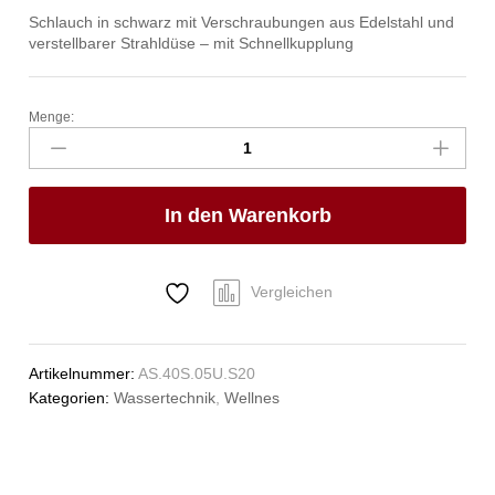
Schlauch in schwarz mit Verschraubungen aus Edelstahl und
verstellbarer Strahldüse – mit Schnellkupplung
Menge:
spa
Kneipp'sche
Garnitur
1/2"
In den Warenkorb
Ø
20mm
mit
Schnellkupplung
Vergleichen
Anzahl
Artikelnummer:
AS.40S.05U.S20
Kategorien:
Wassertechnik
,
Wellnes