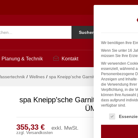
 Ø 27mm 3/4" ÜM
3
Ko
Suchen
i
Wir benötigen Ihre Ei
Wenn Sie unter 16 Jah
müssen Sie Ihre Erzie
Planung & Technik
Kontakt
Wir verwenden Cookie
essenziell, während a
Personenbezogene Date
assertechnik
/
Wellnes
/
spa Kneipp’sche Garnitur 1/2″ Ø 27mm 3/4″
Anzeigen und Inhalte
die Verwendung Ihrer 
Verpflichtung, in die 
können Ihre Auswahl j
spa Kneipp’sche Garnitur 1/2″ Ø 27
dass aufgrund individ
verfügbar sind.
ÜM
Es folgt eine Liste
Essenzie
355,33
€
exkl. MwSt.
zzgl.
Versandkosten