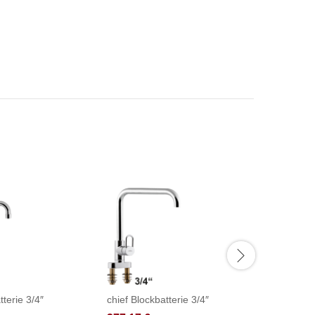
tterie 3/4″
chief Blockbatterie 3/4″
fresh Th