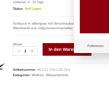
Lieferzeit:
4 - 10 Tage
Status:
Auf Lager
Schlauch in silbergrau mit Verschraubungen aus Edelstahl mit
Wandventil und vollgummiummantelter Siebstrahldüse
Menge:
spa
Präferenzen
In den Warenkorb
Kneipp'sche
Garnitur
V
1/2"
e
Ø
n
Artikelnummer:
AK.513.15H.G20.2E4
27mm
Kategorien:
Wellnes
,
Wassertechnik
3/4"
ÜM
Anzahl