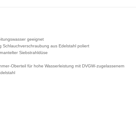
Leitungswasser geeignet
chlauchverschraubung aus Edelstahl poliert
mmantelter Siebstrahldüse
ttkammer-Oberteil für hohe Wasserleistung mit DVGW-zugelassenem
delstahl