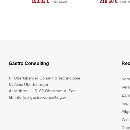
193,83
193,83
€
€
218,50
218,50
€
€
exkl. MwSt.
exkl. MwSt.
exkl. 
exkl. 
Gastro Consulting
Rec
F:
Übertsberger Consult & Technologie
Kont
N:
Alois Übertsberger
Vers
A:
Mühlstr. 1, 5162 Obertrum a. See
Zahl
M:
info (at) gastro-consulting.at
Imp
Allg
Wide
Date