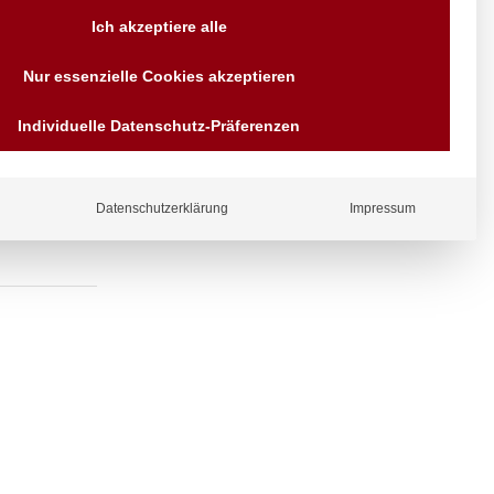
Versand AT & DE weitere auf
Ich akzeptiere alle
Anfragen
Wir sind seit über 40 Jahren
Nur essenzielle Cookies akzeptieren
für Sie da
 Wandhalter,
Bezahlen Sie mit
Individuelle Datenschutz-Präferenzen
Vorrauskasse Paypal,
Kreditkarte, Direkt
Banküberweisung, Sofort,
EPS oder GiroPay
Datenschutzerklärung
Impressum
ergl
iche