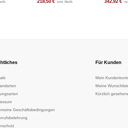
218,50
218,50
€
€
342,92
342,92
€
€
MwSt.
MwSt.
exkl. MwSt.
exkl. MwSt.
ex
ex
htliches
Für Kunden
akt
Mein Kundenkont
andarten
Meine Wunschlist
ungsarten
Kürzlich gesehene
ressum
emeine Geschäftsbedingungen
rrufsbelehrung
nschutz