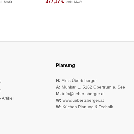
377,17
377,17
€
€
148,17
148,17
kl. MwSt.
kl. MwSt.
exkl. MwSt.
exkl. MwSt.
Planung
N:
Alois Übertsberger
o
A:
Mühlstr. 1, 5162 Obertrum a. See
e
M:
info@uebertsberger.at
 Artikel
W:
www.uebertsberger.at
W:
Küchen Planung & Technik