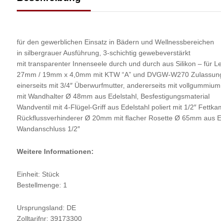
für den gewerblichen Einsatz in Bädern und Wellnessbereichen
in silbergrauer Ausführung, 3-schichtig gewebeverstärkt
mit transparenter Innenseele durch und durch aus Silikon – für 
27mm / 19mm x 4,0mm mit KTW “A” und DVGW-W270 Zulassung S
einerseits mit 3/4″ Überwurfmutter, andererseits mit vollgummiu
mit Wandhalter Ø 48mm aus Edelstahl, Besfestigungsmaterial
Wandventil mit 4-Flügel-Griff aus Edelstahl poliert mit 1/2″ Fe
Rückflussverhinderer Ø 20mm mit flacher Rosette Ø 65mm aus E
Wandanschluss 1/2″
Weitere Informationen:
Einheit: Stück
Bestellmenge: 1
Ursprungsland: DE
Zolltarifnr: 39173300