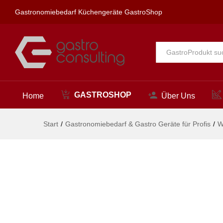
spa Kneipp'sche Garnitur 1/2"
Gastronomiebedarf Küchengeräte GastroShop
Beschreibung
Alle
GASTROSHOP
Home
Über Uns
Start
/
Gastronomiebedarf & Gastro Geräte für Profis
/
W