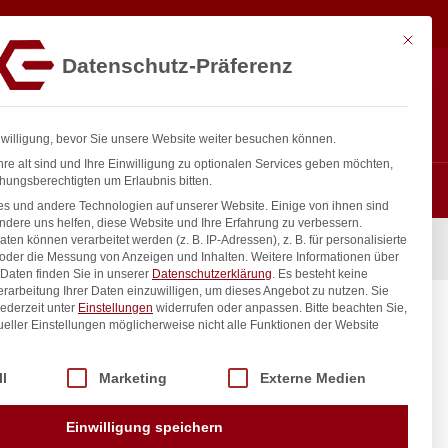
55,33
€
In den Warenkorb
exkl. MwSt.
Mit diese
Datenschutz-Präferenz
ntakt
Anmelden
nfo@gastro-consulting.at
Registrieren
0
nwilligung, bevor Sie unsere Website weiter besuchen können.
re alt sind und Ihre Einwilligung zu optionalen Services geben möchten,
hungsberechtigten um Erlaubnis bitten.
s und andere Technologien auf unserer Website. Einige von ihnen sind
ndere uns helfen, diese Website und Ihre Erfahrung zu verbessern.
n können verarbeitet werden (z. B. IP-Adressen), z. B. für personalisierte
 ÜM
 oder die Messung von Anzeigen und Inhalten.
Weitere Informationen über
Daten finden Sie in unserer
Datenschutzerklärung
.
Es besteht keine
Verarbeitung Ihrer Daten einzuwilligen, um dieses Angebot zu nutzen.
Sie
ederzeit unter
Einstellungen
widerrufen oder anpassen.
Bitte beachten Sie,
mm 3/4″
ueller Einstellungen möglicherweise nicht alle Funktionen der Website
 der Service-Gruppen, für die eine Einwilligung erteilt werden kann. Di
ll
Marketing
Externe Medien
inkl. / exkl. MwSt.
Einwilligung speichern