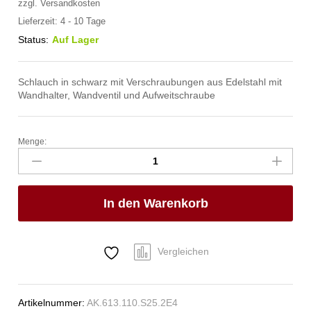
zzgl.
Versandkosten
Lieferzeit:
4 - 10 Tage
Status:
Auf Lager
Schlauch in schwarz mit Verschraubungen aus Edelstahl mit
Wandhalter, Wandventil und Aufweitschraube
Menge:
spa
Kneipp'sche
Garnitur
3/4"
In den Warenkorb
Ø
27mm
3/4"
ÜM
Vergleichen
Anzahl
Artikelnummer:
AK.613.110.S25.2E4