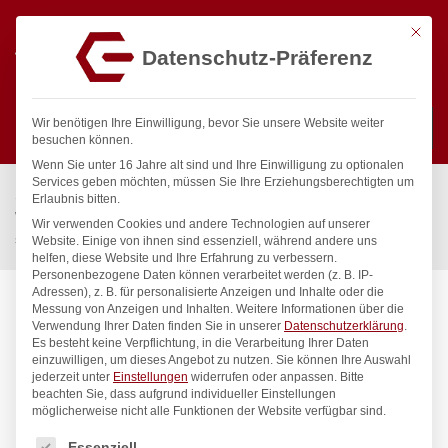
Mit die
Datenschutz-Präferenz
0
Wir benötigen Ihre Einwilligung, bevor Sie unsere Website weiter
besuchen können.
Wenn Sie unter 16 Jahre alt sind und Ihre Einwilligung zu optionalen
Suchen
Services geben möchten, müssen Sie Ihre Erziehungsberechtigten um
Start
/
Gastronomiebedarf & Gastro Geräte für Profis
/
Erlaubnis bitten.
Wassertechnik
/
Wellnes
/
Wir verwenden Cookies und andere Technologien auf unserer
spa Kneipp’sche Garnitur 3/4″ Ø 27mm 3/4″ ÜM
Website. Einige von ihnen sind essenziell, während andere uns
helfen, diese Website und Ihre Erfahrung zu verbessern.
Personenbezogene Daten können verarbeitet werden (z. B. IP-
Adressen), z. B. für personalisierte Anzeigen und Inhalte oder die
Messung von Anzeigen und Inhalten.
Weitere Informationen über die
Verwendung Ihrer Daten finden Sie in unserer
Datenschutzerklärung
.
Es besteht keine Verpflichtung, in die Verarbeitung Ihrer Daten
einzuwilligen, um dieses Angebot zu nutzen.
Sie können Ihre Auswahl
jederzeit unter
Einstellungen
widerrufen oder anpassen.
Bitte
beachten Sie, dass aufgrund individueller Einstellungen
möglicherweise nicht alle Funktionen der Website verfügbar sind.
Es folgt eine Liste der Service-Gruppen, für die eine Einwilligung
Essenziell