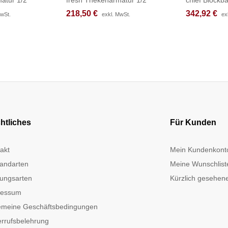
218,50
218,50
€
€
342,92
342,92
€
€
MwSt.
MwSt.
exkl. MwSt.
exkl. MwSt.
ex
ex
htliches
Für Kunden
akt
Mein Kundenkont
andarten
Meine Wunschlist
ungsarten
Kürzlich gesehene
ressum
emeine Geschäftsbedingungen
rrufsbelehrung