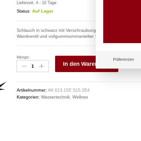
Lieferzeit:
4 - 10 Tage
Status:
Auf Lager
Schlauch in schwarz mit Verschraubungen aus Edelstahl mit W
Wandventil und vollgummiummantelter Siebstrahldüse
Menge:
spa
Präferenzen
In den Warenkorb
Kneipp'sche
Garnitur
V
3/4"
e
Ø
n
Artikelnummer:
AK.613.15E.S15.2E4
27mm
Kategorien:
Wassertechnik
,
Wellnes
3/4"
ÜM
Anzahl