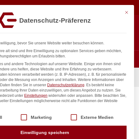
36,33
€
In den Warenkorb
exkl. MwSt.
Mit diese
Datenschutz-Präferenz
ntakt
Anmelden
nfo@gastro-consulting.at
Registrieren
0
nwilligung, bevor Sie unsere Website weiter besuchen können.
re alt sind und Ihre Einwilligung zu optionalen Services geben möchten,
hungsberechtigten um Erlaubnis bitten.
s und andere Technologien auf unserer Website. Einige von ihnen sind
ndere uns helfen, diese Website und Ihre Erfahrung zu verbessern.
n können verarbeitet werden (z. B. IP-Adressen), z. B. für personalisierte
 ÜM
 oder die Messung von Anzeigen und Inhalten.
Weitere Informationen über
Daten finden Sie in unserer
Datenschutzerklärung
.
Es besteht keine
Verarbeitung Ihrer Daten einzuwilligen, um dieses Angebot zu nutzen.
Sie
ederzeit unter
Einstellungen
widerrufen oder anpassen.
Bitte beachten Sie,
mm 3/4″
ueller Einstellungen möglicherweise nicht alle Funktionen der Website
 der Service-Gruppen, für die eine Einwilligung erteilt werden kann. Di
ll
Marketing
Externe Medien
inkl. / exkl. MwSt.
Einwilligung speichern