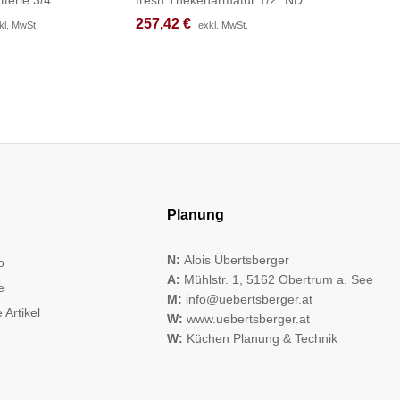
257,42
257,42
€
€
377,17
377,17
kl. MwSt.
kl. MwSt.
exkl. MwSt.
exkl. MwSt.
Planung
N:
Alois Übertsberger
o
A:
Mühlstr. 1, 5162 Obertrum a. See
e
M:
info@uebertsberger.at
 Artikel
W:
www.uebertsberger.at
W:
Küchen Planung & Technik