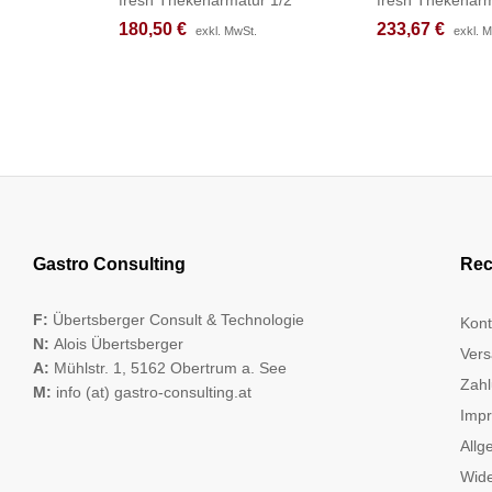
180,50
180,50
€
€
233,67
233,67
€
€
exkl. MwSt.
exkl. MwSt.
exkl. 
exkl. 
Gastro Consulting
Rec
F:
Übertsberger Consult & Technologie
Kont
N:
Alois Übertsberger
Vers
A:
Mühlstr. 1, 5162 Obertrum a. See
Zahl
M:
info (at) gastro-consulting.at
Imp
Allg
Wide