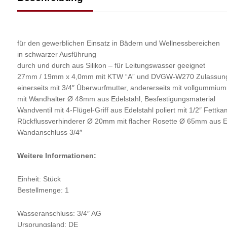
für den gewerblichen Einsatz in Bädern und Wellnessbereichen
in schwarzer Ausführung
durch und durch aus Silikon – für Leitungswasser geeignet
27mm / 19mm x 4,0mm mit KTW “A” und DVGW-W270 Zulassung S
einerseits mit 3/4″ Überwurfmutter, andererseits mit vollgummiu
mit Wandhalter Ø 48mm aus Edelstahl, Besfestigungsmaterial
Wandventil mit 4-Flügel-Griff aus Edelstahl poliert mit 1/2″ Fe
Rückflussverhinderer Ø 20mm mit flacher Rosette Ø 65mm aus E
Wandanschluss 3/4″
Weitere Informationen:
Einheit: Stück
Bestellmenge: 1
Wasseranschluss: 3/4″ AG
Ursprungsland: DE