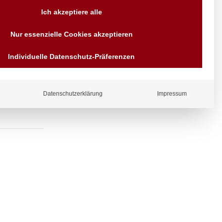
Versand AT & DE weitere auf
Ich akzeptiere alle
Anfragen
Wir sind seit über 40 Jahren
Nur essenzielle Cookies akzeptieren
für Sie da
andhalter,
Bezahlen Sie mit
Individuelle Datenschutz-Präferenzen
Vorrauskasse Paypal,
Kreditkarte, Direkt
Banküberweisung, Sofort,
EPS oder GiroPay
Datenschutzerklärung
Impressum
ergl
iche