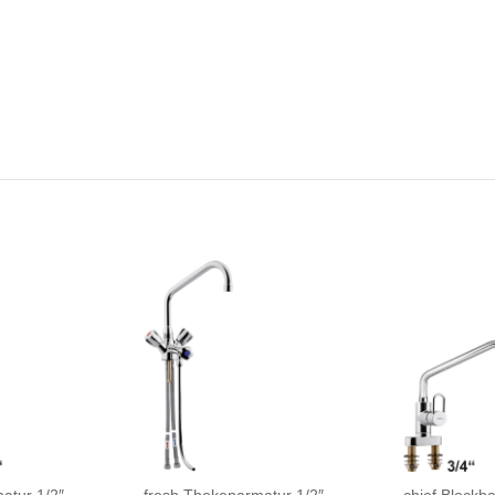
atur 1/2″
fresh Thekenarmatur 1/2″
chief Blockba