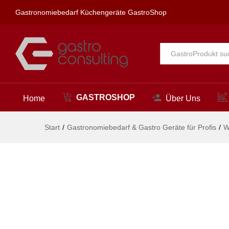
spa Kneipp'sche Garnitur 3/4"
Gastronomiebedarf Küchengeräte GastroShop
Beschreibung
Alle
GASTROSHOP
Home
Über Uns
Start
/
Gastronomiebedarf & Gastro Geräte für Profis
/
W