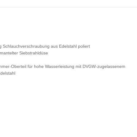
chlauchverschraubung aus Edelstahl poliert
mmantelter Siebstrahldüse
ttkammer-Oberteil für hohe Wasserleistung mit DVGW-zugelassenem
delstahl