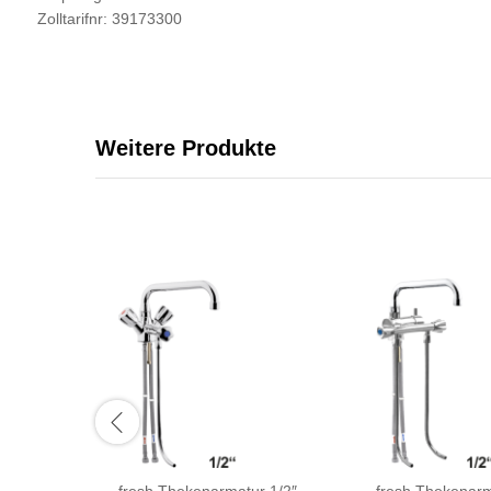
Zolltarifnr: 39173300
Weitere Produkte
fresh Thekenarmatur 1/2″
fresh Thekenarm