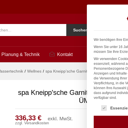
 Ø 27mm 3/4" ÜM
3
Ko
Suchen
i
Wir benötigen Ihre Ei
Wenn Sie unter 16 Jah
müssen Sie Ihre Erzie
Planung & Technik
Kontakt
Wir verwenden Cookie
essenziell, während a
Personenbezogene Date
assertechnik
/
Wellnes
/
spa Kneipp’sche Garnitur 3/4″ Ø 27mm 3/4″
Anzeigen und Inhalte
die Verwendung Ihrer 
Verpflichtung, in die 
können Ihre Auswahl j
spa Kneipp’sche Garnitur 3/4″ Ø 27
dass aufgrund individ
verfügbar sind.
ÜM
Es folgt eine Liste
Essenzie
336,33
€
exkl. MwSt.
zzgl.
Versandkosten