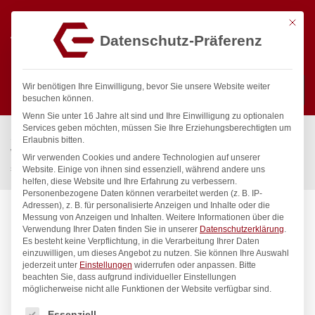
Mit die
Datenschutz-Präferenz
0
Wir benötigen Ihre Einwilligung, bevor Sie unsere Website weiter
besuchen können.
Wenn Sie unter 16 Jahre alt sind und Ihre Einwilligung zu optionalen
Suchen
Services geben möchten, müssen Sie Ihre Erziehungsberechtigten um
Start
/
Gastronomiebedarf & Gastro Geräte für Profis
/
Erlaubnis bitten.
Wassertechnik
/
Wellnes
/
Wir verwenden Cookies und andere Technologien auf unserer
spa Kneipp’sche Garnitur 3/4″ Ø 27mm 3/4″ ÜM
Website. Einige von ihnen sind essenziell, während andere uns
helfen, diese Website und Ihre Erfahrung zu verbessern.
Personenbezogene Daten können verarbeitet werden (z. B. IP-
Adressen), z. B. für personalisierte Anzeigen und Inhalte oder die
Messung von Anzeigen und Inhalten.
Weitere Informationen über die
Verwendung Ihrer Daten finden Sie in unserer
Datenschutzerklärung
.
Es besteht keine Verpflichtung, in die Verarbeitung Ihrer Daten
einzuwilligen, um dieses Angebot zu nutzen.
Sie können Ihre Auswahl
jederzeit unter
Einstellungen
widerrufen oder anpassen.
Bitte
beachten Sie, dass aufgrund individueller Einstellungen
möglicherweise nicht alle Funktionen der Website verfügbar sind.
Es folgt eine Liste der Service-Gruppen, für die eine Einwilligung
Essenziell