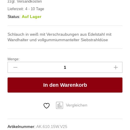
zzgl.
Versandkosten
Lieferzeit:
4 - 10 Tage
Status:
Auf Lager
Schlauch in weiß mit Verschraubungen aus Edelstahl mit
Wandhalter und vollgummiummantelter Siebstrahldüse
Menge:
spa
Kneipp'sche
Garnitur
3/4"
In den Warenkorb
Ø
27mm
3/4"
ÜM
Vergleichen
Anzahl
Artikelnummer:
AK.610.15W.V25