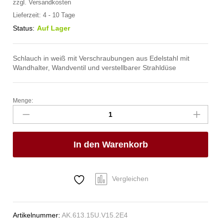
zzgl.
Versandkosten
Lieferzeit:
4 - 10 Tage
Status:
Auf Lager
Schlauch in weiß mit Verschraubungen aus Edelstahl mit
Wandhalter, Wandventil und verstellbarer Strahldüse
Menge:
spa
Kneipp'sche
Garnitur
3/4"
In den Warenkorb
Ø
27mm
3/4"
ÜM
Vergleichen
Anzahl
Artikelnummer:
AK.613.15U.V15.2E4