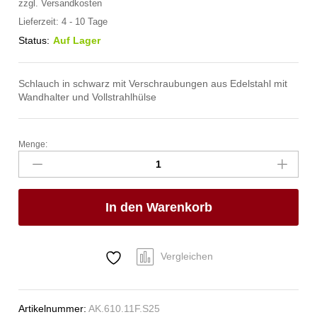
zzgl.
Versandkosten
Lieferzeit:
4 - 10 Tage
Status:
Auf Lager
Schlauch in schwarz mit Verschraubungen aus Edelstahl mit
Wandhalter und Vollstrahlhülse
Menge:
spa
Kneipp'sche
Garnitur
3/4"
In den Warenkorb
Ø
27mm
3/4"
ÜM
Vergleichen
Anzahl
Artikelnummer:
AK.610.11F.S25