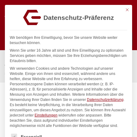
Mit die
Datenschutz-Präferenz
0
Wir benötigen Ihre Einwilligung, bevor Sie unsere Website weiter
besuchen können.
Wenn Sie unter 16 Jahre alt sind und Ihre Einwilligung zu optionalen
Suchen
Services geben möchten, müssen Sie Ihre Erziehungsberechtigten um
Start
/
Gastronomiebedarf & Gastro Geräte für Profis
/
Erlaubnis bitten.
Wassertechnik
/
Wellnes
/
Wir verwenden Cookies und andere Technologien auf unserer
spa Kneipp’sche Garnitur 3/4″ Ø 27mm 3/4″ ÜM
Website. Einige von ihnen sind essenziell, während andere uns
helfen, diese Website und Ihre Erfahrung zu verbessern.
Personenbezogene Daten können verarbeitet werden (z. B. IP-
Adressen), z. B. für personalisierte Anzeigen und Inhalte oder die
Messung von Anzeigen und Inhalten.
Weitere Informationen über die
Verwendung Ihrer Daten finden Sie in unserer
Datenschutzerklärung
.
Es besteht keine Verpflichtung, in die Verarbeitung Ihrer Daten
einzuwilligen, um dieses Angebot zu nutzen.
Sie können Ihre Auswahl
jederzeit unter
Einstellungen
widerrufen oder anpassen.
Bitte
beachten Sie, dass aufgrund individueller Einstellungen
möglicherweise nicht alle Funktionen der Website verfügbar sind.
Es folgt eine Liste der Service-Gruppen, für die eine Einwilligung
Essenziell