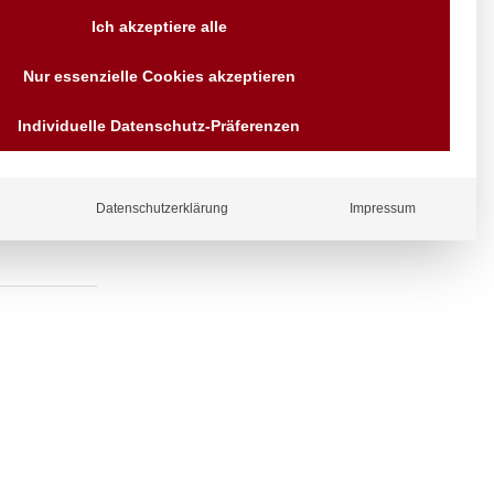
Versand AT & DE weitere auf
Ich akzeptiere alle
Anfragen
Wir sind seit über 40 Jahren
Nur essenzielle Cookies akzeptieren
für Sie da
Wandhalter
Bezahlen Sie mit
Individuelle Datenschutz-Präferenzen
Vorrauskasse Paypal,
Kreditkarte, Direkt
Banküberweisung, Sofort,
EPS oder GiroPay
Datenschutzerklärung
Impressum
ergl
iche