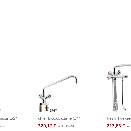
atur 1/2″
chief Blockbatterie 3/4″
fresh Theke
320,17
320,17
€
€
212,83
212,83
€
€
MwSt.
MwSt.
exkl. MwSt.
exkl. MwSt.
ex
ex