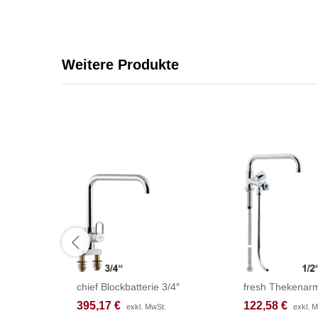
Weitere Produkte
chief Blockbatterie 3/4″
fresh Thekenarm
395,17
395,17
€
€
122,58
122,58
€
€
exkl. MwSt.
exkl. MwSt.
exkl. 
exkl. 