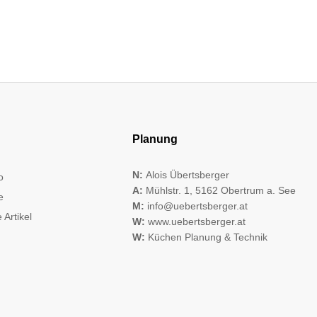
Planung
N:
Alois Übertsberger
o
A:
Mühlstr. 1, 5162 Obertrum a. See
e
M:
info@uebertsberger.at
 Artikel
W:
www.uebertsberger.at
W:
Küchen Planung & Technik