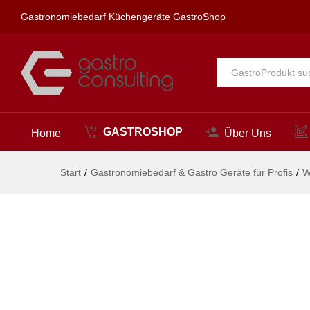
spa Kneipp'sche Garnitur 3/4"
Gastronomiebedarf Küchengeräte GastroShop
Beschreibung
Alle
GASTROSHOP
Home
Über Uns
Start
/
Gastronomiebedarf & Gastro Geräte für Profis
/
W