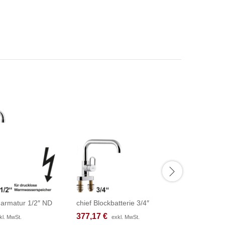
narmatur 1/2″ ND
chief Blockbatterie 3/4″
chief Bloc
377,17
377,17
€
€
379,08
379,08
kl. MwSt.
kl. MwSt.
exkl. MwSt.
exkl. MwSt.