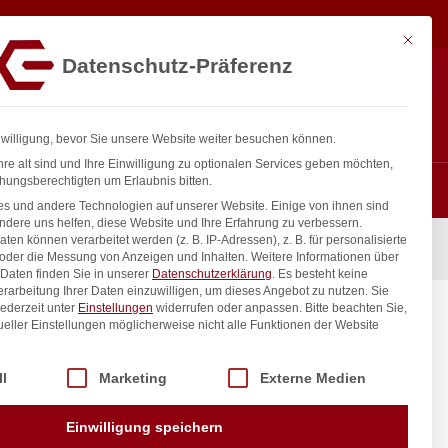
56,50
€
In den Warenkorb
exkl. MwSt.
Mit diese
Datenschutz-Präferenz
ntakt
Anmelden
nfo@gastro-consulting.at
Registrieren
0
nwilligung, bevor Sie unsere Website weiter besuchen können.
re alt sind und Ihre Einwilligung zu optionalen Services geben möchten,
hungsberechtigten um Erlaubnis bitten.
s und andere Technologien auf unserer Website. Einige von ihnen sind
ndere uns helfen, diese Website und Ihre Erfahrung zu verbessern.
n können verarbeitet werden (z. B. IP-Adressen), z. B. für personalisierte
 ÜM
 oder die Messung von Anzeigen und Inhalten.
Weitere Informationen über
Daten finden Sie in unserer
Datenschutzerklärung
.
Es besteht keine
Verarbeitung Ihrer Daten einzuwilligen, um dieses Angebot zu nutzen.
Sie
ederzeit unter
Einstellungen
widerrufen oder anpassen.
Bitte beachten Sie,
mm 3/4″
ueller Einstellungen möglicherweise nicht alle Funktionen der Website
 der Service-Gruppen, für die eine Einwilligung erteilt werden kann. Di
ll
Marketing
Externe Medien
inkl. / exkl. MwSt.
Einwilligung speichern