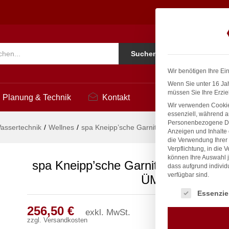
 Ø 27mm 3/4" ÜM
2
Ko
Suchen
i
Wir benötigen Ihre Ei
Wenn Sie unter 16 Jah
müssen Sie Ihre Erzie
Planung & Technik
Kontakt
Wir verwenden Cookie
essenziell, während a
Personenbezogene Date
assertechnik
/
Wellnes
/
spa Kneipp’sche Garnitur 3/4″ Ø 27mm 3/4″
Anzeigen und Inhalte
die Verwendung Ihrer 
Verpflichtung, in die 
können Ihre Auswahl j
spa Kneipp’sche Garnitur 3/4″ Ø 27
dass aufgrund individ
verfügbar sind.
ÜM
Es folgt eine Liste
Essenzie
256,50
€
exkl. MwSt.
zzgl.
Versandkosten