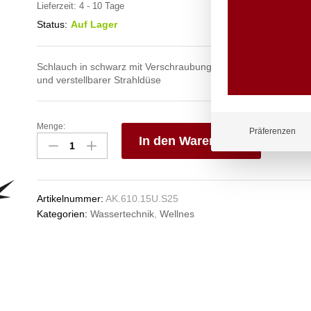
Lieferzeit:
4 - 10 Tage
Status:
Auf Lager
Schlauch in schwarz mit Verschraubungen aus Edelstahl mit 
und verstellbarer Strahldüse
Menge:
spa
Präferenzen
In den Warenkorb
Kneipp'sche
Garnitur
V
3/4"
e
Ø
n
Artikelnummer:
AK.610.15U.S25
27mm
Kategorien:
Wassertechnik
,
Wellnes
3/4"
ÜM
Anzahl