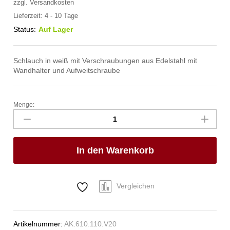
zzgl.
Versandkosten
Lieferzeit:
4 - 10 Tage
Status:
Auf Lager
Schlauch in weiß mit Verschraubungen aus Edelstahl mit
Wandhalter und Aufweitschraube
Menge:
spa
Kneipp'sche
Garnitur
3/4"
In den Warenkorb
Ø
27mm
3/4"
ÜM
Vergleichen
Anzahl
Artikelnummer:
AK.610.110.V20