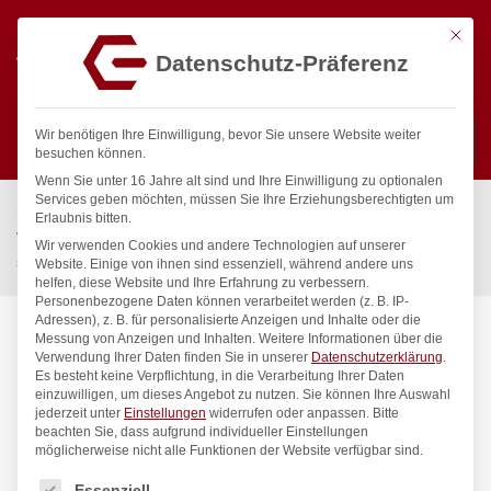
Mit die
Datenschutz-Präferenz
0
Wir benötigen Ihre Einwilligung, bevor Sie unsere Website weiter
besuchen können.
Wenn Sie unter 16 Jahre alt sind und Ihre Einwilligung zu optionalen
Suchen
Services geben möchten, müssen Sie Ihre Erziehungsberechtigten um
Start
/
Gastronomiebedarf & Gastro Geräte für Profis
/
Erlaubnis bitten.
Wassertechnik
/
Wellnes
/
Wir verwenden Cookies und andere Technologien auf unserer
spa Kneipp’sche Garnitur 3/4″ Ø 27mm 3/4″ ÜM
Website. Einige von ihnen sind essenziell, während andere uns
helfen, diese Website und Ihre Erfahrung zu verbessern.
Personenbezogene Daten können verarbeitet werden (z. B. IP-
Adressen), z. B. für personalisierte Anzeigen und Inhalte oder die
Messung von Anzeigen und Inhalten.
Weitere Informationen über die
Verwendung Ihrer Daten finden Sie in unserer
Datenschutzerklärung
.
Es besteht keine Verpflichtung, in die Verarbeitung Ihrer Daten
einzuwilligen, um dieses Angebot zu nutzen.
Sie können Ihre Auswahl
jederzeit unter
Einstellungen
widerrufen oder anpassen.
Bitte
beachten Sie, dass aufgrund individueller Einstellungen
möglicherweise nicht alle Funktionen der Website verfügbar sind.
Es folgt eine Liste der Service-Gruppen, für die eine Einwilligung
Essenziell