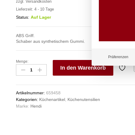
zzgl.
Versandkosten
Lieferzeit:
4 - 10 Tage
Status:
Auf Lager
ABS Griff.
Schaber aus synthetischem Gummi.
Präferenzen
Menge:
Teigschaber,
In den Warenkorb
löffelförmig,
HENDI,
V
Weiß,
e
57x254mm
n
Artikelnummer:
659458
Anzahl
Kategorien:
Küchenartikel
,
Küchenutensilien
Marke:
Hendi