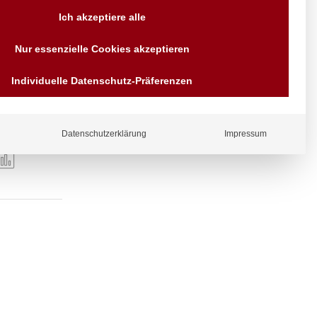
Versand AT & DE weitere auf
Ich akzeptiere alle
Anfragen
Wir sind seit über 40 Jahren
Nur essenzielle Cookies akzeptieren
für Sie da
Bezahlen Sie mit
Individuelle Datenschutz-Präferenzen
Vorrauskasse Paypal,
Kreditkarte, Direkt
Banküberweisung, Sofort,
EPS oder GiroPay
Datenschutzerklärung
Impressum
ergl
iche