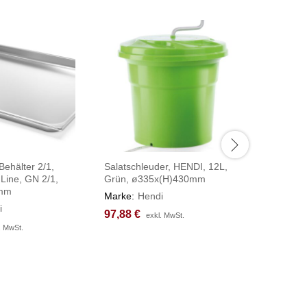
ehälter 2/1,
Salatschleuder, HENDI, 12L,
Digital-
 Line, GN 2/1,
Grün, ø335x(H)430mm
298x248
0mm
Marke:
Hendi
Marke:
H
i
97,88
97,88
€
€
86,57
86,57
€
€
exkl. MwSt.
exkl. MwSt.
. MwSt.
. MwSt.