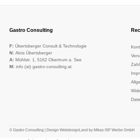
Gastro Consulting
Rec
F:
Übertsberger Consult & Technologie
Kont
N:
Alois Übertsberger
Vers
A:
Mühlstr. 1, 5162 Obertrum a. See
Zahl
M:
info (at) gastro-consulting.at
Imp
Allg
Wide
Date
© Gastro Consulting | Design
WebdesignLand
by
Mikas ISP Werbe GmbH