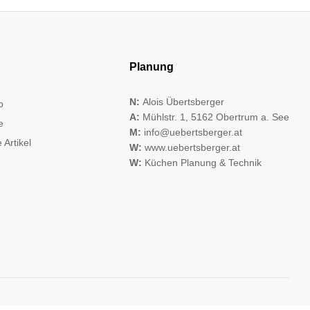
Planung
N:
Alois Übertsberger
o
A:
Mühlstr. 1, 5162 Obertrum a. See
e
M:
info@uebertsberger.at
 Artikel
W:
www.uebertsberger.at
W:
Küchen Planung & Technik