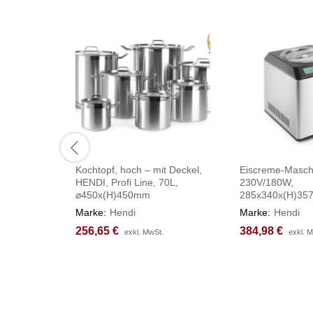
Kochtopf, hoch – mit Deckel,
Eiscreme-Masch
HENDI, Profi Line, 70L,
230V/180W,
⌀450x(H)450mm
285x340x(H)3
Marke:
Hendi
Marke:
Hendi
256,65
256,65
€
€
384,98
384,98
€
€
exkl. MwSt.
exkl. MwSt.
exkl. 
exkl. 