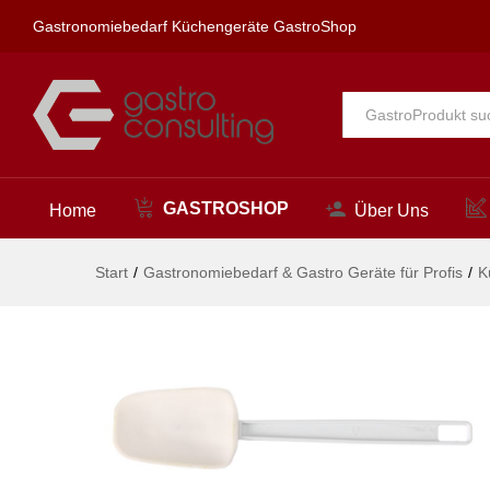
Teigschaber, löffelförmig, HE
Gastronomiebedarf Küchengeräte GastroShop
Beschreibung
Alle
GASTROSHOP
Home
Über Uns
Start
/
Gastronomiebedarf & Gastro Geräte für Profis
/
K