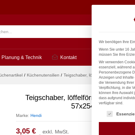
NDI, Weiß, 57x254mm
Suchen
Wir benötigen Ihre Ei
Wenn Sie unter 16 Jah
müssen Sie Ihre Erzie
Planung & Technik
Kontakt
Wir verwenden Cookie
essenziell, während a
Personenbezogene Date
üchenartikel
/
Küchenutensilien
/
Teigschaber, löffelförmig, HENDI, W
Anzeigen und Inhalte
die Verwendung Ihrer 
Verpflichtung, in die 
können Ihre Auswahl j
Teigschaber, löffelförmig, HENDI,
dass aufgrund individ
verfügbar sind.
57x254mm
Es folgt eine Liste
Essenzie
Marke:
Hendi
3,05
€
exkl. MwSt.