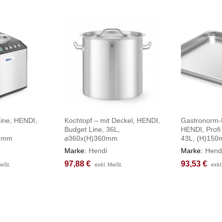
ine, HENDI,
Kochtopf – mit Deckel, HENDI,
Gastronorm-B
Budget Line, 36L,
HENDI, Profi
57mm
⌀360x(H)360mm
43L, (H)15
Marke:
Hendi
Marke:
Hend
97,88
97,88
€
€
93,53
93,53
€
€
MwSt.
MwSt.
exkl. MwSt.
exkl. MwSt.
exkl
exkl