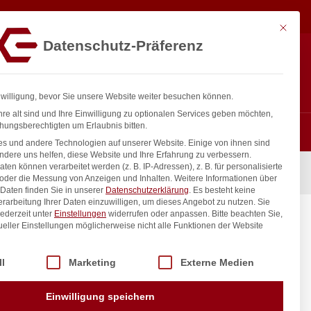
3,05
€
In den Warenkorb
exkl. MwSt.
Mit diese
Datenschutz-Präferenz
Hotline
Anmelden
+43 800 404 407
Registrieren
0
nwilligung, bevor Sie unsere Website weiter besuchen können.
re alt sind und Ihre Einwilligung zu optionalen Services geben möchten,
hungsberechtigten um Erlaubnis bitten.
s und andere Technologien auf unserer Website. Einige von ihnen sind
ndere uns helfen, diese Website und Ihre Erfahrung zu verbessern.
n können verarbeitet werden (z. B. IP-Adressen), z. B. für personalisierte
eiß, 57x254mm
 oder die Messung von Anzeigen und Inhalten.
Weitere Informationen über
Daten finden Sie in unserer
Datenschutzerklärung
.
Es besteht keine
Verarbeitung Ihrer Daten einzuwilligen, um dieses Angebot zu nutzen.
Sie
ederzeit unter
Einstellungen
widerrufen oder anpassen.
Bitte beachten Sie,
 Weiß,
ueller Einstellungen möglicherweise nicht alle Funktionen der Website
 der Service-Gruppen, für die eine Einwilligung erteilt werden kann. Di
ll
Marketing
Externe Medien
inkl. / exkl. MwSt.
Einwilligung speichern