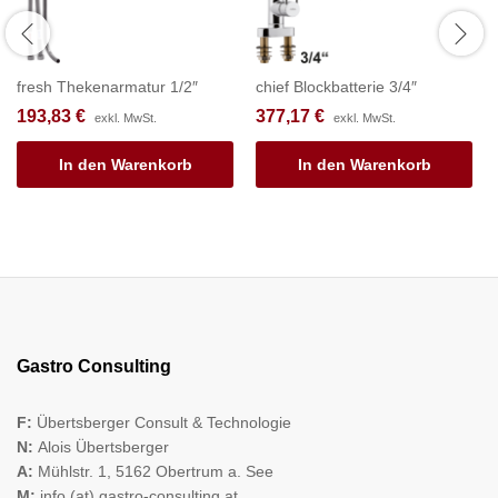
fresh Thekenarmatur 1/2″
chief Blockbatterie 3/4″
193,83
€
377,17
€
exkl. MwSt.
exkl. MwSt.
In den Warenkorb
In den Warenkorb
Gastro Consulting
F:
Übertsberger Consult & Technologie
N:
Alois Übertsberger
A:
Mühlstr. 1, 5162 Obertrum a. See
M:
info (at) gastro-consulting.at