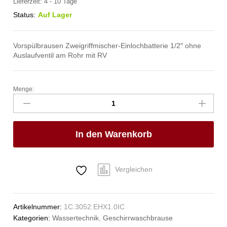
Lieferzeit:
4 - 10 Tage
Status:
Auf Lager
Vorspülbrausen Zweigriffmischer-Einlochbatterie 1/2″ ohne
Auslaufventil am Rohr mit RV
Menge:
topfix
Geschirrwaschbrause
1/2"
Anzahl
In den Warenkorb
Vergleichen
Artikelnummer:
1C.3052.EHX1.0IC
Kategorien:
Wassertechnik
,
Geschirrwaschbrause