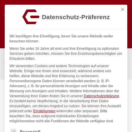
Mit die
Datenschutz-Präferenz
0
Wir benötigen Ihre Einwilligung, bevor Sie unsere Website weiter
besuchen können.
Wenn Sie unter 16 Jahre alt sind und Ihre Einwilligung zu optionalen
Suchen
Services geben möchten, müssen Sie Ihre Erziehungsberechtigten um
Start
/
Gastronomiebedarf & Gastro Geräte für Profis
/
Erlaubnis bitten.
Wassertechnik
/
Geschirrwaschbrause
/
Wir verwenden Cookies und andere Technologien auf unserer
topfix Geschirrwaschbrause 1/2″
Website. Einige von ihnen sind essenziell, während andere uns
helfen, diese Website und Ihre Erfahrung zu verbessern.
Personenbezogene Daten können verarbeitet werden (z. B. IP-
Adressen), z. B. für personalisierte Anzeigen und Inhalte oder die
Messung von Anzeigen und Inhalten.
Weitere Informationen über die
Verwendung Ihrer Daten finden Sie in unserer
Datenschutzerklärung
.
Es besteht keine Verpflichtung, in die Verarbeitung Ihrer Daten
einzuwilligen, um dieses Angebot zu nutzen.
Sie können Ihre Auswahl
jederzeit unter
Einstellungen
widerrufen oder anpassen.
Bitte
beachten Sie, dass aufgrund individueller Einstellungen
möglicherweise nicht alle Funktionen der Website verfügbar sind.
Es folgt eine Liste der Service-Gruppen, für die eine Einwilligung
Essenziell