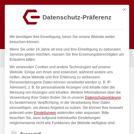
Mit die
Datenschutz-Präferenz
0
Wir benötigen Ihre Einwilligung, bevor Sie unsere Website weiter
besuchen können.
Wenn Sie unter 16 Jahre alt sind und Ihre Einwilligung zu optionalen
Suchen
Services geben möchten, müssen Sie Ihre Erziehungsberechtigten um
Start
/
AmerBox
Erlaubnis bitten.
Wir verwenden Cookies und andere Technologien auf unserer
Website. Einige von ihnen sind essenziell, während andere uns
helfen, diese Website und Ihre Erfahrung zu verbessern.
Personenbezogene Daten können verarbeitet werden (z. B. IP-
AMERBOX
Adressen), z. B. für personalisierte Anzeigen und Inhalte oder die
Messung von Anzeigen und Inhalten.
Weitere Informationen über die
Verwendung Ihrer Daten finden Sie in unserer
Datenschutzerklärung
.
Es besteht keine Verpflichtung, in die Verarbeitung Ihrer Daten
19
Produkte gefunden
einzuwilligen, um dieses Angebot zu nutzen.
Sie können Ihre Auswahl
jederzeit unter
Einstellungen
widerrufen oder anpassen.
Bitte
beachten Sie, dass aufgrund individueller Einstellungen
Standardsortierung
Filter
möglicherweise nicht alle Funktionen der Website verfügbar sind.
Es folgt eine Liste der Service-Gruppen, für die eine Einwilligung
Essenziell