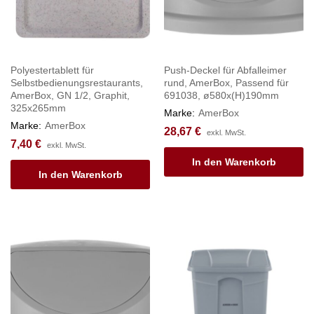
Polyestertablett für
Push-Deckel für Abfalleimer
Selbstbedienungsrestaurants,
rund, AmerBox, Passend für
AmerBox, GN 1/2, Graphit,
691038, ø580x(H)190mm
325x265mm
Marke:
AmerBox
Marke:
AmerBox
28,67
€
exkl. MwSt.
7,40
€
exkl. MwSt.
In den Warenkorb
In den Warenkorb