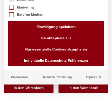
Marketing
Externe Medien
Einwilligung speichern
Ich akzeptiere alle
Nur essenzielle Cookies akzeptieren
Abfalleimer rund, AmerBox,
Abfalleimer rund, AmerBox,
Individuelle Datenschutz-Präferenzen
120L, ø550x(H)690mm
80L, ø490x(H)620mm
Marke:
AmerBox
Marke:
AmerBox
85,70
€
51,77
€
Präferenzen
Datenschutzerklärung
Impressum
exkl. MwSt.
exkl. MwSt.
In den Warenkorb
In den Warenkorb