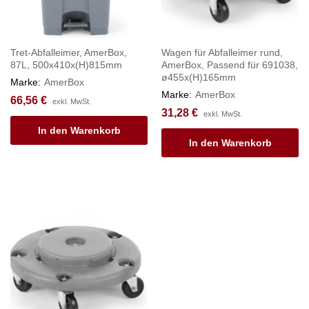
Tret-Abfalleimer, AmerBox,
Wagen für Abfalleimer rund,
87L, 500x410x(H)815mm
AmerBox, Passend für 691038,
ø455x(H)165mm
Marke:
AmerBox
Marke:
AmerBox
66,56
€
exkl. MwSt.
31,28
€
exkl. MwSt.
In den Warenkorb
In den Warenkorb