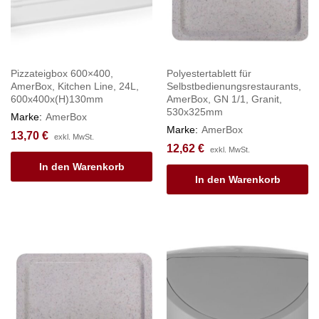
Pizzateigbox 600×400,
Polyestertablett für
AmerBox, Kitchen Line, 24L,
Selbstbedienungsrestaurants,
600x400x(H)130mm
AmerBox, GN 1/1, Granit,
530x325mm
Marke:
AmerBox
Marke:
AmerBox
13,70
€
exkl. MwSt.
12,62
€
exkl. MwSt.
In den Warenkorb
In den Warenkorb