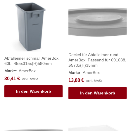
Deckel für Abfalleimer rund,
Abfalleimer schmal, AmerBox,
AmerBox, Passend für 691038,
60L, 455x315x(H)580mm
ø570x(H)35mm
Marke:
AmerBox
Marke:
AmerBox
30,41
€
exkl. MwSt.
13,88
€
exkl. MwSt.
In den Warenkorb
In den Warenkorb