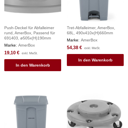
Push-Deckel für Abfalleimer
Tret-Abfalleimer, AmerBox,
rund, AmerBox, Passend für
68L, 490x410x(H)660mm
691403, ø505x(H)190mm
Marke:
AmerBox
Marke:
AmerBox
54,38
€
exkl. MwSt.
19,10
€
exkl. MwSt.
In den Warenkorb
In den Warenkorb