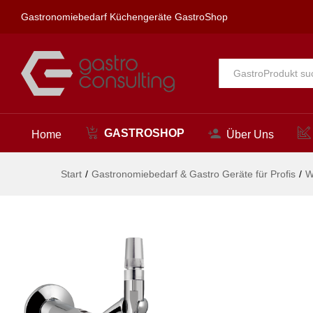
ecoSet Kneipp'sche Garnitur 1/2
Gastronomiebedarf Küchengeräte GastroShop
Beschreibung
Alle
GASTROSHOP
Home
Über Uns
Start
/
Gastronomiebedarf & Gastro Geräte für Profis
/
W