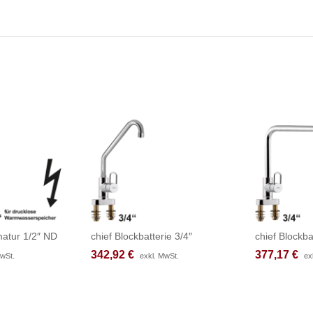
atur 1/2″ ND
chief Blockbatterie 3/4″
chief Blockba
342,92
342,92
€
€
377,17
377,17
€
€
MwSt.
MwSt.
exkl. MwSt.
exkl. MwSt.
ex
ex