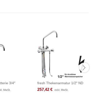
tterie 3/4″
fresh Thekenarmatur 1/2″ ND
chief Bloc
257,42
257,42
€
€
379,08
379,08
kl. MwSt.
kl. MwSt.
exkl. MwSt.
exkl. MwSt.