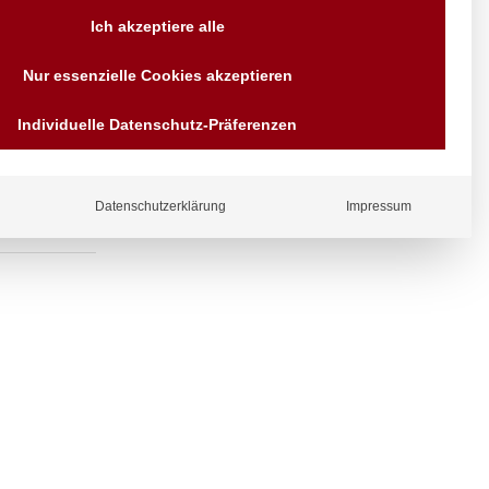
Versand AT & DE weitere auf
Ich akzeptiere alle
Anfragen
Wir sind seit über 40 Jahren
verstellbarer
Nur essenzielle Cookies akzeptieren
für Sie da
Bezahlen Sie mit
Individuelle Datenschutz-Präferenzen
Vorrauskasse Paypal,
Kreditkarte, Direkt
Banküberweisung, Sofort,
EPS oder GiroPay
Datenschutzerklärung
Impressum
ergl
iche