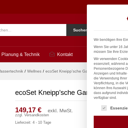
"
1
Ko
Suchen
i
Wir benötigen Ihre Ei
Wenn Sie unter 16 Jah
müssen Sie Ihre Erzie
Planung & Technik
Kontakt
Wir verwenden Cookie
essenziell, während a
Personenbezogene Date
assertechnik
/
Wellnes
/
ecoSet Kneipp’sche Garnitur 1/2″
Anzeigen und Inhalte
die Verwendung Ihrer 
Verpflichtung, in die 
können Ihre Auswahl j
ecoSet Kneipp’sche Garnitur 1/2″
dass aufgrund individ
verfügbar sind.
Es folgt eine Liste
Essenzie
149,17
€
exkl. MwSt.
zzgl.
Versandkosten
Lieferzeit:
4 - 10 Tage