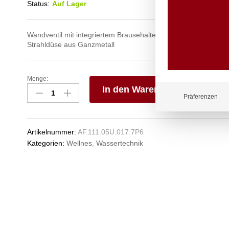
Status:
Auf Lager
Wandventil mit integriertem Brausehalter am Bedienhebel und 
Strahldüse aus Ganzmetall
Menge:
ecoSet
In den Warenkorb
Kneipp'sche
Präferenzen
Garnitur
V
1/2"
e
Anzahl
n
Artikelnummer:
AF.111.05U.017.7P6
Kategorien:
Wellnes
,
Wassertechnik