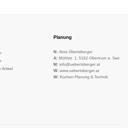
Planung
N:
Alois Übertsberger
o
A:
Mühlstr. 1, 5162 Obertrum a. See
e
M:
info@uebertsberger.at
 Artikel
W:
www.uebertsberger.at
W:
Küchen Planung & Technik