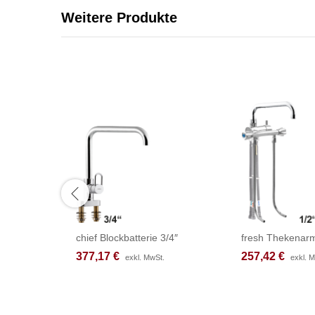
Weitere Produkte
chief Blockbatterie 3/4″
fresh Thekenarm
377,17
377,17
€
€
257,42
257,42
€
€
exkl. MwSt.
exkl. MwSt.
exkl. 
exkl. 