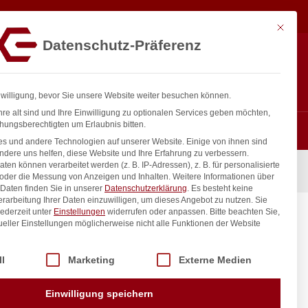
49,17
€
In den Warenkorb
exkl. MwSt.
Mit diese
Datenschutz-Präferenz
ntakt
Anmelden
nfo@gastro-consulting.at
Registrieren
0
nwilligung, bevor Sie unsere Website weiter besuchen können.
re alt sind und Ihre Einwilligung zu optionalen Services geben möchten,
hungsberechtigten um Erlaubnis bitten.
s und andere Technologien auf unserer Website. Einige von ihnen sind
ndere uns helfen, diese Website und Ihre Erfahrung zu verbessern.
n können verarbeitet werden (z. B. IP-Adressen), z. B. für personalisierte
 oder die Messung von Anzeigen und Inhalten.
Weitere Informationen über
Daten finden Sie in unserer
Datenschutzerklärung
.
Es besteht keine
Verarbeitung Ihrer Daten einzuwilligen, um dieses Angebot zu nutzen.
Sie
ederzeit unter
Einstellungen
widerrufen oder anpassen.
Bitte beachten Sie,
ueller Einstellungen möglicherweise nicht alle Funktionen der Website
 der Service-Gruppen, für die eine Einwilligung erteilt werden kann. Di
ll
Marketing
Externe Medien
inkl. / exkl. MwSt.
Einwilligung speichern