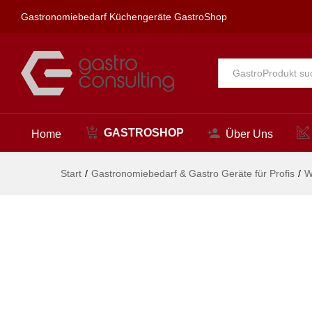
etherm Wandbatterie 1/2"
Gastronomiebedarf Küchengeräte GastroShop
Beschreibung
Alle
GASTROSHOP
Home
Über Uns
Start
/
Gastronomiebedarf & Gastro Geräte für Profis
/
W