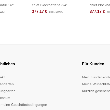
atur 1/2″
chief Blockbatterie 3/4″
chief Blockba
377,17
377,17
€
€
377,17
377,17
€
€
MwSt.
MwSt.
exkl. MwSt.
exkl. MwSt.
ex
ex
htliches
Für Kunden
akt
Mein Kundenkont
andarten
Meine Wunschlist
ungsarten
Kürzlich gesehene
ressum
emeine Geschäftsbedingungen