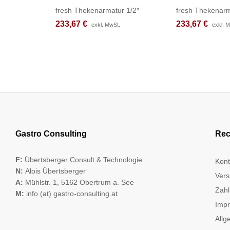
fresh Thekenarmatur 1/2″
fresh Thekenarm
233,67
233,67
€
€
233,67
233,67
€
€
exkl. MwSt.
exkl. MwSt.
exkl. 
exkl. 
Gastro Consulting
Rec
F:
Übertsberger Consult & Technologie
Kont
N:
Alois Übertsberger
Vers
A:
Mühlstr. 1, 5162 Obertrum a. See
Zahl
M:
info (at) gastro-consulting.at
Imp
Allg