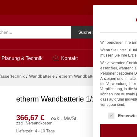
3
Ko
Suchen
i
Wir benötigen Ihre Ei
Wenn Sie unter 16 Jah
müssen Sie Ihre Erzie
Planung & Technik
Kontakt
Wir verwenden Cookie
essenziell, während a
Personenbezogene Date
assertechnik
/
Wandbatterie
/
etherm Wandbatterie 1/2″
Anzeigen und Inhalte
die Verwendung Ihrer 
Verpflichtung, in die 
können Ihre Auswahl j
etherm Wandbatterie 1/2″
dass aufgrund individ
verfügbar sind.
Es folgt eine Liste
Essenzie
366,67
€
exkl. MwSt.
zzgl.
Versandkosten
Lieferzeit:
4 - 10 Tage