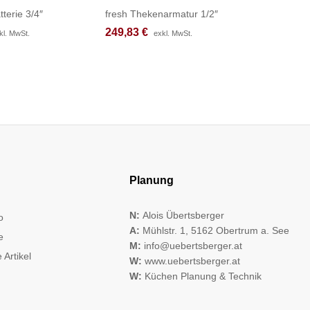
tterie 3/4″
fresh Thekenarmatur 1/2″
fresh Th
249,83
249,83
€
€
225,17
225,17
kl. MwSt.
kl. MwSt.
exkl. MwSt.
exkl. MwSt.
Planung
N:
Alois Übertsberger
o
A:
Mühlstr. 1, 5162 Obertrum a. See
e
M:
info@uebertsberger.at
 Artikel
W:
www.uebertsberger.at
W:
Küchen Planung & Technik