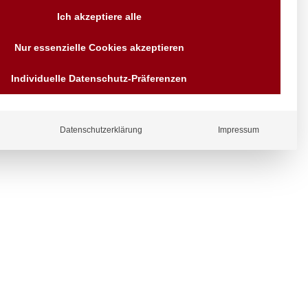
Versand AT & DE weitere auf
Ich akzeptiere alle
Anfragen
Wir sind seit über 40 Jahren
Nur essenzielle Cookies akzeptieren
für Sie da
Bezahlen Sie mit
Individuelle Datenschutz-Präferenzen
Vorrauskasse Paypal,
Kreditkarte, Direkt
Banküberweisung, Sofort,
EPS oder GiroPay
ergl
Datenschutzerklärung
Impressum
iche