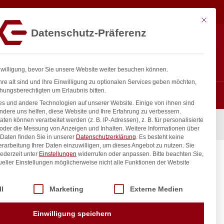
66,67
€
In den Warenkorb
exkl. MwSt.
Mit diese
Datenschutz-Präferenz
ntakt
Anmelden
nfo@gastro-consulting.at
Registrieren
0
nwilligung, bevor Sie unsere Website weiter besuchen können.
re alt sind und Ihre Einwilligung zu optionalen Services geben möchten,
hungsberechtigten um Erlaubnis bitten.
s und andere Technologien auf unserer Website. Einige von ihnen sind
ndere uns helfen, diese Website und Ihre Erfahrung zu verbessern.
n können verarbeitet werden (z. B. IP-Adressen), z. B. für personalisierte
 oder die Messung von Anzeigen und Inhalten.
Weitere Informationen über
Daten finden Sie in unserer
Datenschutzerklärung
.
Es besteht keine
Verarbeitung Ihrer Daten einzuwilligen, um dieses Angebot zu nutzen.
Sie
ederzeit unter
Einstellungen
widerrufen oder anpassen.
Bitte beachten Sie,
ueller Einstellungen möglicherweise nicht alle Funktionen der Website
 der Service-Gruppen, für die eine Einwilligung erteilt werden kann. Di
ll
Marketing
Externe Medien
inkl. / exkl. MwSt.
Einwilligung speichern