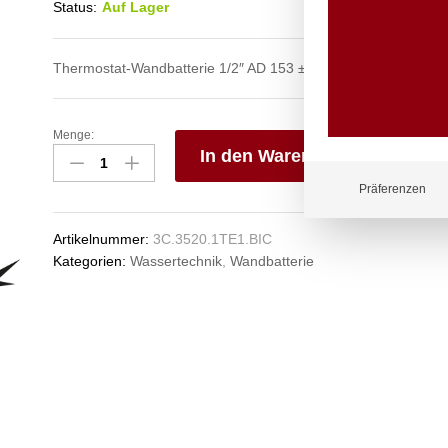
Status:
Auf Lager
Thermostat-Wandbatterie 1/2″ AD 153 ± 20 mm, Auslauf oben
Menge:
etherm
In den Warenkorb
Wandbatterie
1/2"
V
Präferenzen
Anzahl
e
n
Artikelnummer:
3C.3520.1TE1.BIC
Kategorien:
Wassertechnik
,
Wandbatterie