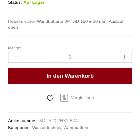
Status:
Auf Lager
Hebelmischer-Wandbatterie 3/4″ AD 150 ± 20 mm, Auslauf
oben
Menge:
master
Wandbatterie
1/2"
Anzahl
In den Warenkorb
Vergleichen
Artikelnummer:
3C.2520.2HX1.BIC
Kategorien:
Wassertechnik
,
Wandbatterie