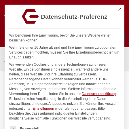
Mit die
Datenschutz-Präferenz
0
Wir benötigen Ihre Einwilligung, bevor Sie unsere Website weiter
besuchen können.
Wenn Sie unter 16 Jahre alt sind und Ihre Einwilligung zu optionalen
Suchen
Services geben möchten, müssen Sie Ihre Erziehungsberechtigten um
Start
/
Gastronomiebedarf & Gastro Geräte für Profis
/
Erlaubnis bitten.
Wassertechnik
/
Wandbatterie
/
master Wandbatterie 1/2″
Wir verwenden Cookies und andere Technologien auf unserer
Website. Einige von ihnen sind essenziell, während andere uns
helfen, diese Website und Ihre Erfahrung zu verbessern.
Personenbezogene Daten können verarbeitet werden (z. B. IP-
Adressen), z. B. für personalisierte Anzeigen und Inhalte oder die
Messung von Anzeigen und Inhalten.
Weitere Informationen über die
Verwendung Ihrer Daten finden Sie in unserer
Datenschutzerklärung
.
Es besteht keine Verpflichtung, in die Verarbeitung Ihrer Daten
einzuwilligen, um dieses Angebot zu nutzen.
Sie können Ihre Auswahl
jederzeit unter
Einstellungen
widerrufen oder anpassen.
Bitte
beachten Sie, dass aufgrund individueller Einstellungen
möglicherweise nicht alle Funktionen der Website verfügbar sind.
Es folgt eine Liste der Service-Gruppen, für die eine Einwilligung
Essenziell