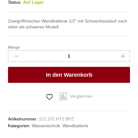
Status:
Auf Lager
Zweigriffmischer-Wandbatterie 1/2″ mit Schwenkauslauf nach
oben als schweres Modell
Menge:
profi
Wandbatterie
1/2"
Anzahl
In den Warenkorb
Vergleichen
Artikelnummer:
322.201.HT2.BPZ
Kategorien:
Wassertechnik
,
Wandbatterie