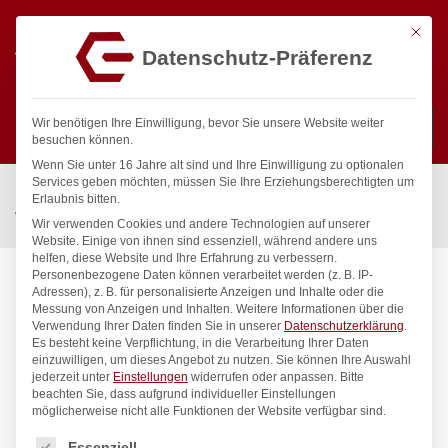
Mit die
Datenschutz-Präferenz
0
Wir benötigen Ihre Einwilligung, bevor Sie unsere Website weiter
besuchen können.
Wenn Sie unter 16 Jahre alt sind und Ihre Einwilligung zu optionalen
Suchen
Services geben möchten, müssen Sie Ihre Erziehungsberechtigten um
Start
/
Gastronomiebedarf & Gastro Geräte für Profis
/
Erlaubnis bitten.
Wassertechnik
/
Wandbatterie
/
profi Wandbatterie 1/2″
Wir verwenden Cookies und andere Technologien auf unserer
Website. Einige von ihnen sind essenziell, während andere uns
helfen, diese Website und Ihre Erfahrung zu verbessern.
Personenbezogene Daten können verarbeitet werden (z. B. IP-
Adressen), z. B. für personalisierte Anzeigen und Inhalte oder die
Messung von Anzeigen und Inhalten.
Weitere Informationen über die
Verwendung Ihrer Daten finden Sie in unserer
Datenschutzerklärung
.
Es besteht keine Verpflichtung, in die Verarbeitung Ihrer Daten
einzuwilligen, um dieses Angebot zu nutzen.
Sie können Ihre Auswahl
jederzeit unter
Einstellungen
widerrufen oder anpassen.
Bitte
beachten Sie, dass aufgrund individueller Einstellungen
möglicherweise nicht alle Funktionen der Website verfügbar sind.
Es folgt eine Liste der Service-Gruppen, für die eine Einwilligung
Essenziell