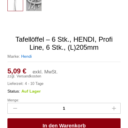
Tafellöffel – 6 Stk., HENDI, Profi
Line, 6 Stk., (L)205mm
Marke:
Hendi
5,09
€
exkl. MwSt.
zzgl.
Versandkosten
Lieferzeit:
4 - 10 Tage
Status:
Auf Lager
Menge:
Tafellöffel
-
6
Stk.,
In den Warenkorb
HENDI,