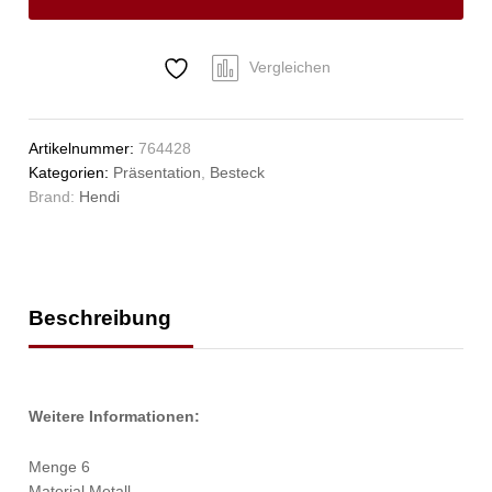
Profi
Line,
6
Vergleichen
Stk.,
(L)205mm
Anzahl
Artikelnummer:
764428
Kategorien:
Präsentation
,
Besteck
Brand:
Hendi
Beschreibung
Weitere Informationen:
Menge 6
Material Metall