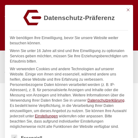
Mit die
Datenschutz-Präferenz
0
Wir benötigen Ihre Einwilligung, bevor Sie unsere Website weiter
besuchen können.
Wenn Sie unter 16 Jahre alt sind und Ihre Einwilligung zu optionalen
Suchen
Services geben möchten, müssen Sie Ihre Erziehungsberechtigten um
Start
/
Gastronomiebedarf & Gastro Geräte für Profis
/
Erlaubnis bitten.
Präsentation
/
Besteck
/
Wir verwenden Cookies und andere Technologien auf unserer
Tafellöffel – 6 Stk., HENDI, Profi Line, 6 Stk., (L)205mm
Website. Einige von ihnen sind essenziell, während andere uns
helfen, diese Website und Ihre Erfahrung zu verbessern.
Personenbezogene Daten können verarbeitet werden (z. B. IP-
Adressen), z. B. für personalisierte Anzeigen und Inhalte oder die
Messung von Anzeigen und Inhalten.
Weitere Informationen über die
Verwendung Ihrer Daten finden Sie in unserer
Datenschutzerklärung
.
Es besteht keine Verpflichtung, in die Verarbeitung Ihrer Daten
einzuwilligen, um dieses Angebot zu nutzen.
Sie können Ihre Auswahl
jederzeit unter
Einstellungen
widerrufen oder anpassen.
Bitte
beachten Sie, dass aufgrund individueller Einstellungen
möglicherweise nicht alle Funktionen der Website verfügbar sind.
Es folgt eine Liste der Service-Gruppen, für die eine Einwilligung
Essenziell