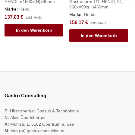
HENDI, ø1500x(H)740mm
Gastronorm 1/1, HENDI, 9L,
660x490x(H)460mm
Marke:
Hendi
Marke:
Hendi
137,03
€
exkl. MwSt.
156,17
€
exkl. MwSt.
In den Warenkorb
In den Warenkorb
Gastro Consulting
F:
Übertsberger Consult & Technologie
N:
Alois Übertsberger
A:
Mühlstr. 1, 5162 Obertrum a. See
M:
info (at) gastro-consulting.at