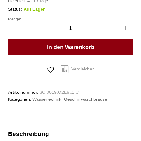
Lieferzeit:
4 - 10 Tage
Status:
Auf Lager
Menge:
vaxia
Mehrzweck-
Reinigungsset
1/2"
In den Warenkorb
Anzahl
Vergleichen
Artikelnummer:
3C.3019.O2E6a1IC
Kategorien:
Wassertechnik
,
Geschirrwaschbrause
Beschreibung