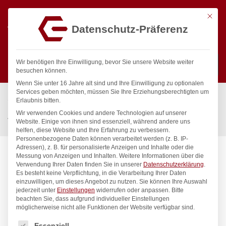
Mit die
Datenschutz-Präferenz
0
Wir benötigen Ihre Einwilligung, bevor Sie unsere Website weiter
besuchen können.
Wenn Sie unter 16 Jahre alt sind und Ihre Einwilligung zu optionalen
Suchen
Services geben möchten, müssen Sie Ihre Erziehungsberechtigten um
Start
/
Gastronomiebedarf & Gastro Geräte für Profis
/
Erlaubnis bitten.
Küchenartikel
/
Frittierzubehör
/
Wir verwenden Cookies und andere Technologien auf unserer
Vogelnest-Sieb, HENDI, ø100x390mm
Website. Einige von ihnen sind essenziell, während andere uns
helfen, diese Website und Ihre Erfahrung zu verbessern.
Personenbezogene Daten können verarbeitet werden (z. B. IP-
Adressen), z. B. für personalisierte Anzeigen und Inhalte oder die
Messung von Anzeigen und Inhalten.
Weitere Informationen über die
Verwendung Ihrer Daten finden Sie in unserer
Datenschutzerklärung
.
Es besteht keine Verpflichtung, in die Verarbeitung Ihrer Daten
einzuwilligen, um dieses Angebot zu nutzen.
Sie können Ihre Auswahl
jederzeit unter
Einstellungen
widerrufen oder anpassen.
Bitte
beachten Sie, dass aufgrund individueller Einstellungen
möglicherweise nicht alle Funktionen der Website verfügbar sind.
Es folgt eine Liste der Service-Gruppen, für die eine Einwilligung
Essenziell