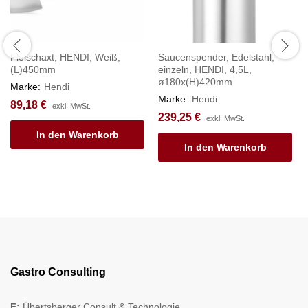
Fleischaxt, HENDI, Weiß,
Saucenspender, Edelstahl,
(L)450mm
einzeln, HENDI, 4,5L,
ø180x(H)420mm
Marke:
Hendi
Marke:
Hendi
89,18
€
exkl. MwSt.
239,25
€
exkl. MwSt.
In den Warenkorb
In den Warenkorb
Gastro Consulting
F:
Übertsberger Consult & Technologie