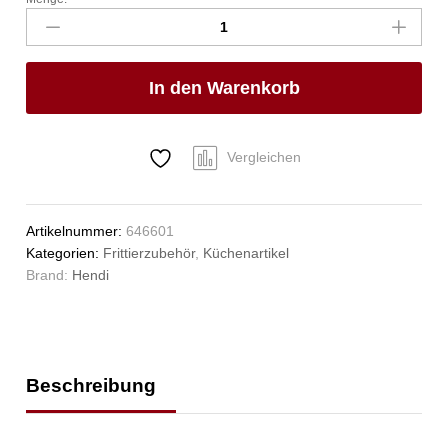
Vogelnest-
Sieb,
HENDI,
ø100x390mm
In den Warenkorb
Anzahl
Vergleichen
Artikelnummer:
646601
Kategorien:
Frittierzubehör
,
Küchenartikel
Brand:
Hendi
Beschreibung